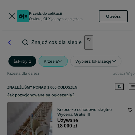
Przejdź do aplikacji
Otwórz
Otwieraj OLX jednym tapnięciem
Znajdź coś dla siebie
Filtry
·
1
Krzesła
Wybierz lokalizację
Krzesła dla dzieci
Zobacz Więc
ZNALEŹLIŚMY
PONAD
1 000 OGŁOSZEŃ
Jak pozycjonowane są ogłoszenia?
Krzesełko schodowe skrętne
Wycena Gratis !!!
Używane
18 000 zł