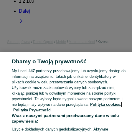
1
z
100
Dalej
Strona główna
Dom i Ogród
Meble
Meble dla dzieci
Krzesła
POLSKA
Dbamy o Twoją prywatność
My i nasi
447
partnerzy przechowujemy lub uzyskujemy dostęp do
KATEGORIA
informacji na urządzeniu, takich jak unikalne identyfikatory w
plikach cookie w celu przetwarzania danych osobowych.
Użytkownik może zaakceptować wybory lub zarządzać nimi,
Zobacz Więc
Sprzedaż krzeseł dla dzieci w Polsce ▶️ Szeroki wybór modeli, kolorów i materiałów ✅ Nowe i używane w atrakcyjnych cenach ☝ Sprawdź oferty na OLX.pl!
klikając poniżej lub w dowolnym momencie na stronie polityki
prywatności. Te wybory będą sygnalizowane naszym partnerom i
Mapa kategorii
nie będą miały wpływu na dane przeglądania.
Polityka cookies,
Polityka Prywatności
Mapa miejscowości
Wraz z naszymi partnerami przetwarzamy dane w celu
Mapa ministron
zapewnienia:
Popularne wyszukiwania
Użycie dokładnych danych geolokalizacyjnych. Aktywne