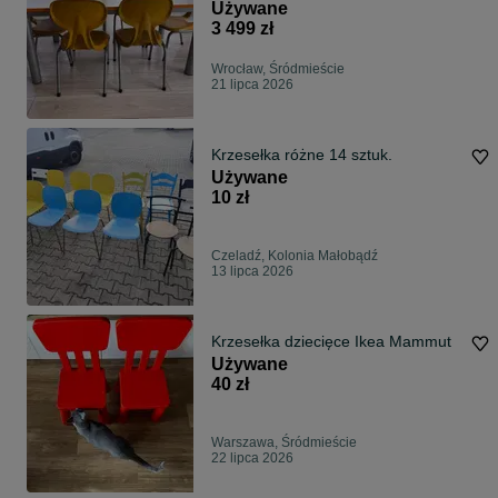
stolików)
Używane
3 499 zł
Wrocław, Śródmieście
21 lipca 2026
Krzesełka różne 14 sztuk.
Używane
10 zł
Czeladź, Kolonia Małobądź
13 lipca 2026
Krzesełka dziecięce Ikea Mammut
Używane
40 zł
Warszawa, Śródmieście
22 lipca 2026