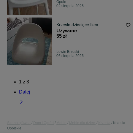
Opole
02 sierpnia 2026
Krzesło dziecięce Ikea
Używane
55 zł
Lewin Brzeski
06 sierpnia 2026
1
z
3
Dalej
Strona główna
Dom i Ogród
Meble
Meble dla dzieci
Krzesła
Krzesła -
Opolskie