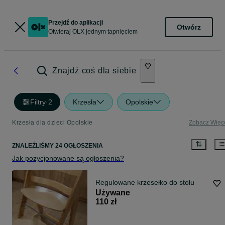
Przejdź do aplikacji
Otwórz
Otwieraj OLX jednym tapnięciem
Znajdź coś dla siebie
Filtry
·
2
Krzesła
Opolskie
Krzesła dla dzieci Opolskie
Zobacz Więc
ZNALEŹLIŚMY 24 OGŁOSZENIA
Jak pozycjonowane są ogłoszenia?
Regulowane krzesełko do stołu
Używane
110 zł