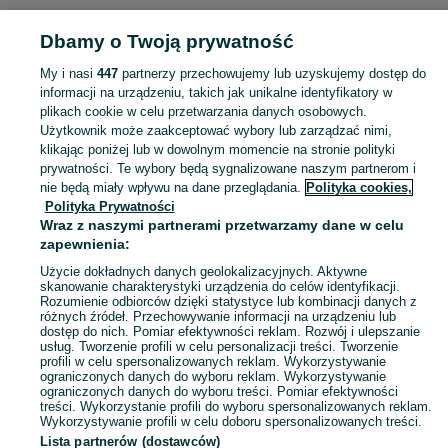
POLSKA » OPOLSKIE
Dbamy o Twoją prywatność
My i nasi
447
partnerzy przechowujemy lub uzyskujemy dostęp do
KATEGORIA
informacji na urządzeniu, takich jak unikalne identyfikatory w
plikach cookie w celu przetwarzania danych osobowych.
Użytkownik może zaakceptować wybory lub zarządzać nimi,
Zobacz Więc
Sprzedaż krzeseł dla dzieci Opolskie ▶️ Szeroki wybór modeli, kolorów i materiałów ✅ Nowe i używane w atrakcyjnych cenach ☝ Sprawdź oferty na OLX.pl!
klikając poniżej lub w dowolnym momencie na stronie polityki
prywatności. Te wybory będą sygnalizowane naszym partnerom i
nie będą miały wpływu na dane przeglądania.
Polityka cookies,
Mapa kategorii
Polityka Prywatności
Mapa miejscowości
Wraz z naszymi partnerami przetwarzamy dane w celu
zapewnienia:
Mapa ministron
Użycie dokładnych danych geolokalizacyjnych. Aktywne
Popularne wyszukiwania
skanowanie charakterystyki urządzenia do celów identyfikacji.
Rozumienie odbiorców dzięki statystyce lub kombinacji danych z
różnych źródeł. Przechowywanie informacji na urządzeniu lub
dostęp do nich. Pomiar efektywności reklam. Rozwój i ulepszanie
usług. Tworzenie profili w celu personalizacji treści. Tworzenie
profili w celu spersonalizowanych reklam. Wykorzystywanie
ograniczonych danych do wyboru reklam. Wykorzystywanie
ograniczonych danych do wyboru treści. Pomiar efektywności
treści. Wykorzystanie profili do wyboru spersonalizowanych reklam.
Wykorzystywanie profili w celu doboru spersonalizowanych treści.
Lista partnerów (dostawców)