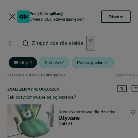
Przejdź do aplikacji
Otwórz
Otwieraj OLX jednym tapnięciem
Znajdź coś dla siebie
Filtry
·
2
Krzesła
Podkarpackie
Krzesła dla dzieci Podkarpackie
Zobacz Więc
ZNALEŹLIŚMY 41 OGŁOSZEŃ
Jak pozycjonowane są ogłoszenia?
Krzesło obrotowe dla dziecka
Używane
150 zł