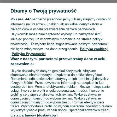
POLSKA » PODKARPACKIE
Dbamy o Twoją prywatność
My i nasi
447
partnerzy przechowujemy lub uzyskujemy dostęp do
KATEGORIA
informacji na urządzeniu, takich jak unikalne identyfikatory w
plikach cookie w celu przetwarzania danych osobowych.
Użytkownik może zaakceptować wybory lub zarządzać nimi,
Zobacz Więc
Sprzedaż krzeseł dla dzieci Podkarpackie ▶️ Szeroki wybór modeli, kolorów i materiałów ✅ Nowe i używane w atrakcyjnych cenach ☝ Sprawdź oferty na OLX.pl!
klikając poniżej lub w dowolnym momencie na stronie polityki
prywatności. Te wybory będą sygnalizowane naszym partnerom i
nie będą miały wpływu na dane przeglądania.
Polityka cookies,
Mapa kategorii
Polityka Prywatności
Mapa miejscowości
Wraz z naszymi partnerami przetwarzamy dane w celu
zapewnienia:
Mapa ministron
Użycie dokładnych danych geolokalizacyjnych. Aktywne
Popularne wyszukiwania
skanowanie charakterystyki urządzenia do celów identyfikacji.
Rozumienie odbiorców dzięki statystyce lub kombinacji danych z
różnych źródeł. Przechowywanie informacji na urządzeniu lub
dostęp do nich. Pomiar efektywności reklam. Rozwój i ulepszanie
usług. Tworzenie profili w celu personalizacji treści. Tworzenie
profili w celu spersonalizowanych reklam. Wykorzystywanie
ograniczonych danych do wyboru reklam. Wykorzystywanie
ograniczonych danych do wyboru treści. Pomiar efektywności
treści. Wykorzystanie profili do wyboru spersonalizowanych reklam.
Wykorzystywanie profili w celu doboru spersonalizowanych treści.
Lista partnerów (dostawców)