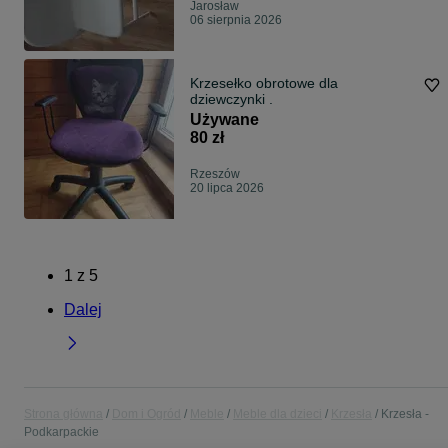
Jarosław
06 sierpnia 2026
Krzesełko obrotowe dla
dziewczynki .
Używane
80 zł
Rzeszów
20 lipca 2026
1
z
5
Dalej
Strona główna
Dom i Ogród
Meble
Meble dla dzieci
Krzesła
Krzesła -
Podkarpackie