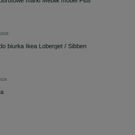
 obrotowe marki Meblik model Plus
 2026
do biurka Ikea Loberget / Sibben
2026
ka