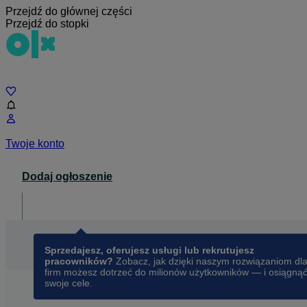
Przejdź do głównej części
Przejdź do stopki
Czat
Twoje konto
Dodaj ogłoszenie
Dla biznesu
opens in a new tab
Sprzedajesz, oferujesz usługi lub rekrutujesz
pracowników?
Zobacz, jak dzięki naszym rozwiązaniom dl
firm możesz dotrzeć do milionów użytkowników — i osiągną
swoje cele.