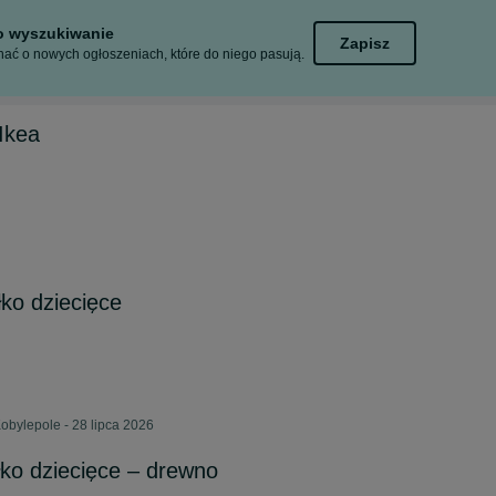
to wyszukiwanie
Zapisz
ać o nowych ogłoszeniach, które do niego pasują.
Ikea
ko dziecięce
obylepole - 28 lipca 2026
ko dziecięce – drewno