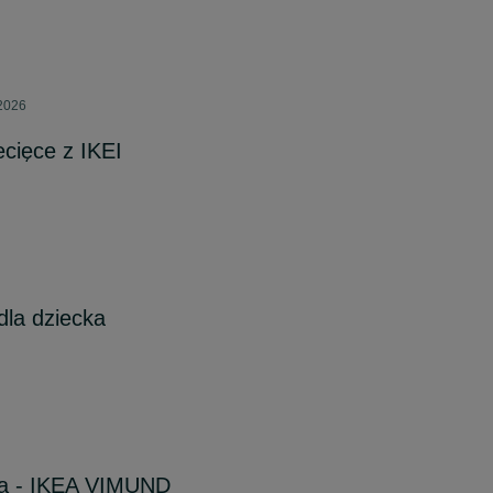
 2026
ecięce z IKEI
dla dziecka
cka - IKEA VIMUND