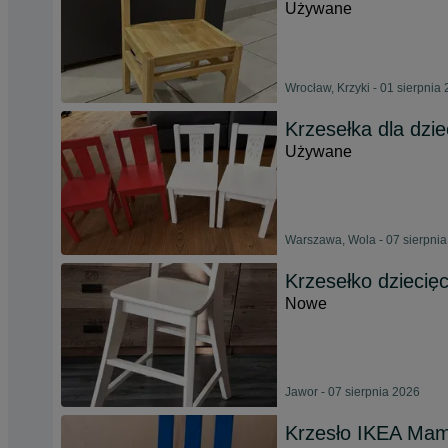
Używane
Wrocław, Krzyki - 01 sierpnia
Krzesełka dla dzi
Używane
Warszawa, Wola - 07 sierpni
Krzesełko dzieci
Nowe
Jawor - 07 sierpnia 2026
Krzesło IKEA Ma