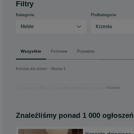
Filtry
Kategoria
Podkategoria
Meble
Krzesła
Wszystkie
Firmowe
Prywatne
Krzesła dla dzieci - Strona 3
Strona główna
Dom i Ogród
Meble
Meble dla dzieci
Krzesła
Znaleźliśmy
ponad
1 000 ogłoszeń