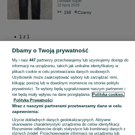
Lwówek Śląski
22 lipca 2026
158
Czarny
1
z
1
Dbamy o Twoją prywatność
Strona główna
Dla Dzieci
Ubranka dla dziewczynek
Spodnie i spodenki
My i nasi
447
partnerzy przechowujemy lub uzyskujemy dostęp do
Jeansy
Jeansy - Dolnośląskie
Jeansy - Lwówek Śląski
informacji na urządzeniu, takich jak unikalne identyfikatory w
plikach cookie w celu przetwarzania danych osobowych.
Użytkownik może zaakceptować wybory lub zarządzać nimi,
KATEGORIA
klikając poniżej lub w dowolnym momencie na stronie polityki
prywatności. Te wybory będą sygnalizowane naszym partnerom i
garnitur dla dziewczynki
,
spodnie dzwony dla dziewczynki
,
strój gimnastyczny
Zobacz Więc
nie będą miały wpływu na dane przeglądania.
Polityka cookies,
Polityka Prywatności
Wraz z naszymi partnerami przetwarzamy dane w celu
Mapa kategorii
zapewnienia:
Mapa miejscowości
Użycie dokładnych danych geolokalizacyjnych. Aktywne
Mapa ministron
skanowanie charakterystyki urządzenia do celów identyfikacji.
Rozumienie odbiorców dzięki statystyce lub kombinacji danych z
Popularne wyszukiwania
różnych źródeł. Przechowywanie informacji na urządzeniu lub