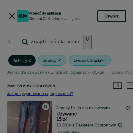
Przejdź do aplikacji
Otwórz
Otwieraj OLX jednym tapnięciem
Znajdź coś dla siebie
Filtry
·
2
Jeansy
Lwówek Śląski
Jeansy dla dziewczynek w różnych rozmiarach - OLX.pl
Zobacz Więc
ZNALEŹLIŚMY 6 OGŁOSZEŃ
Jak pozycjonowane są ogłoszenia?
Jeansy Liu jo dla dziewczynki
Używane
15 zł
19,03 zł z Pakietem Ochronnym
Lwówek Śląski