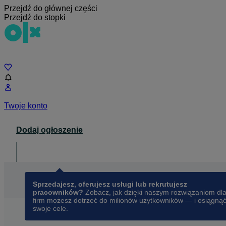
Przejdź do głównej części
Przejdź do stopki
Czat
Twoje konto
Dodaj ogłoszenie
Dla biznesu
opens in a new tab
Sprzedajesz, oferujesz usługi lub rekrutujesz
pracowników?
Zobacz, jak dzięki naszym rozwiązaniom dl
firm możesz dotrzeć do milionów użytkowników — i osiągną
swoje cele.