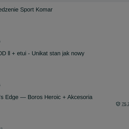
iedzenie Sport Komar
6
l + etui - Unikat stan jak nowy
6
s Edge — Boros Heroic + Akcesoria
75,