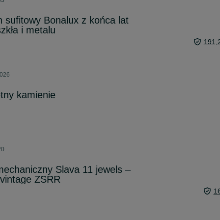
33
 sufitowy Bonalux z końca lat
zkła i metalu
191,
2026
tny kamienie
20
mechaniczny Slava 11 jewels –
, vintage ZSRR
1