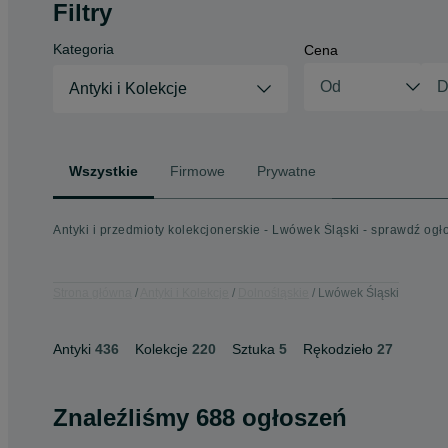
Filtry
Kategoria
Cena
Antyki i Kolekcje
Wszystkie
Firmowe
Prywatne
Antyki i przedmioty kolekcjonerskie - Lwówek Śląski - sprawdź ogł
Strona główna
Antyki i Kolekcje
Dolnośląskie
Lwówek Śląski
Antyki
436
Kolekcje
220
Sztuka
5
Rękodzieło
27
Znaleźliśmy 688 ogłoszeń