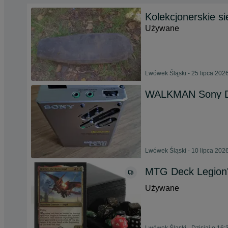
Kolekcjonerskie s
Używane
Lwówek Śląski - 25 lipca 202
WALKMAN Sony DD l
Lwówek Śląski - 10 lipca 202
MTG Deck Legion'
Używane