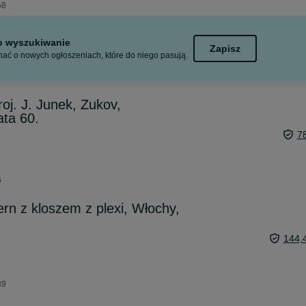
58
to wyszukiwanie
Zapisz
ać o nowych ogłoszeniach, które do niego pasują.
oj. J. Junek, Zukov,
ata 60.
7
6
ern z kloszem z plexi, Włochy,
144,
39