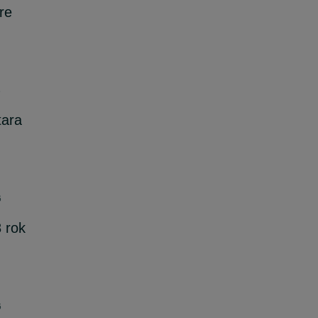
re
6
tara
6
8 rok
6