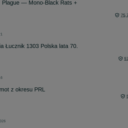
 Plague — Mono-Black Rats +
75,
21
a Łucznik 1303 Polska lata 70.
5
16
elmot z okresu PRL
2026