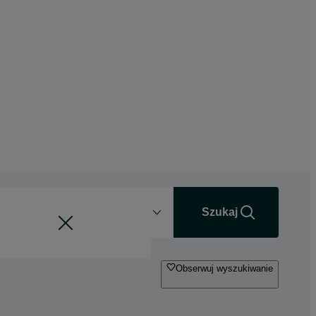
Odległość
+0 km
Szukaj
Obserwuj wyszukiwanie