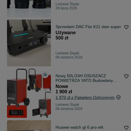
Lwówek Śląski
29 lipca 2026
Sprzedam DAC Fiio K11 stan super
Używane
500 zł
Lwówek Śląski
06 sierpnia 2026
Nowy 50L/24H OSUSZACZ
POWIETRZA YATO Budowlany
Przemysłowy ZBIORNIK 7L
Nowe
1 900 zł
1 970 zł z Pakietem Ochronnym
Lwówek Śląski
06 sierpnia 2026
Huawei watch gt 6 pro elit