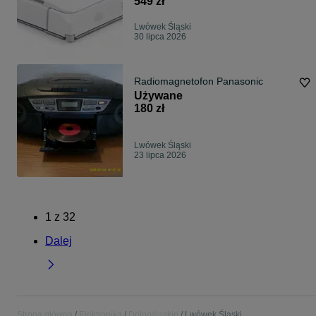
549 zł
Lwówek Śląski
30 lipca 2026
Radiomagnetofon Panasonic
Używane
180 zł
Lwówek Śląski
23 lipca 2026
1
z
32
Dalej
Strona główna
Elektronika
Dolnośląskie
Lwówek Śląski