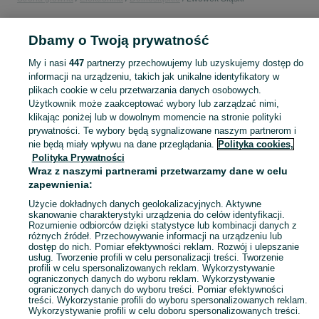
ELEKTRONIKA
Dbamy o Twoją prywatność
My i nasi
447
partnerzy przechowujemy lub uzyskujemy dostęp do
KATEGORIA
informacji na urządzeniu, takich jak unikalne identyfikatory w
plikach cookie w celu przetwarzania danych osobowych.
Użytkownik może zaakceptować wybory lub zarządzać nimi,
Zobacz Więc
Sprzedaż elektroniki Lwówek Śląski ▶️ szeroki wybór modeli i marek ✅ Nowe i używane oferty w atrakcyjnych cenach ☝ Sprawdź ogłoszenia online na OLX.pl!
klikając poniżej lub w dowolnym momencie na stronie polityki
prywatności. Te wybory będą sygnalizowane naszym partnerom i
nie będą miały wpływu na dane przeglądania.
Polityka cookies,
Mapa kategorii
Polityka Prywatności
Mapa miejscowości
Wraz z naszymi partnerami przetwarzamy dane w celu
zapewnienia:
Mapa ministron
Popularne wyszukiwania
Użycie dokładnych danych geolokalizacyjnych. Aktywne
skanowanie charakterystyki urządzenia do celów identyfikacji.
Rozumienie odbiorców dzięki statystyce lub kombinacji danych z
różnych źródeł. Przechowywanie informacji na urządzeniu lub
dostęp do nich. Pomiar efektywności reklam. Rozwój i ulepszanie
usług. Tworzenie profili w celu personalizacji treści. Tworzenie
profili w celu spersonalizowanych reklam. Wykorzystywanie
ograniczonych danych do wyboru reklam. Wykorzystywanie
ograniczonych danych do wyboru treści. Pomiar efektywności
treści. Wykorzystanie profili do wyboru spersonalizowanych reklam.
Wykorzystywanie profili w celu doboru spersonalizowanych treści.