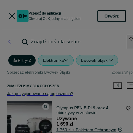
Przejdź do aplikacji
Otwórz
Otwieraj OLX jednym tapnięciem
Znajdź coś dla siebie
Filtry
·
2
Elektronika
Lwówek Śląski
Sprzedaż elektroniki Lwówek Śląski
Zobacz Więc
ZNALEŹLIŚMY 314 OGŁOSZEŃ
Jak pozycjonowane są ogłoszenia?
Olympus PEN E-PL9 oraz 4
obiektywy w zestawie.
Używane
1 690 zł
1 760 zł z Pakietem Ochronnym