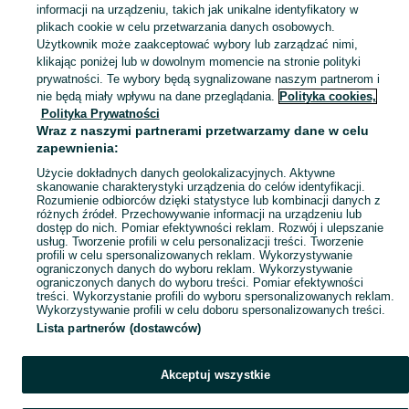
informacji na urządzeniu, takich jak unikalne identyfikatory w
plikach cookie w celu przetwarzania danych osobowych.
Zobacz Więc
Moda Lwówek Śląski ▶️ Odzież, obuwie, torebki, akcesoria i biżuteria ✅ Nowe i używane w atrakcyjnych cenach ✌ Znajdź najlepsze ogłoszenia na OLX.pl!
Użytkownik może zaakceptować wybory lub zarządzać nimi,
klikając poniżej lub w dowolnym momencie na stronie polityki
prywatności. Te wybory będą sygnalizowane naszym partnerom i
Mapa kategorii
nie będą miały wpływu na dane przeglądania.
Polityka cookies,
Mapa miejscowości
Polityka Prywatności
Wraz z naszymi partnerami przetwarzamy dane w celu
Mapa ministron
zapewnienia:
Popularne wyszukiwania
Użycie dokładnych danych geolokalizacyjnych. Aktywne
skanowanie charakterystyki urządzenia do celów identyfikacji.
Rozumienie odbiorców dzięki statystyce lub kombinacji danych z
różnych źródeł. Przechowywanie informacji na urządzeniu lub
dostęp do nich. Pomiar efektywności reklam. Rozwój i ulepszanie
usług. Tworzenie profili w celu personalizacji treści. Tworzenie
profili w celu spersonalizowanych reklam. Wykorzystywanie
ograniczonych danych do wyboru reklam. Wykorzystywanie
ograniczonych danych do wyboru treści. Pomiar efektywności
treści. Wykorzystanie profili do wyboru spersonalizowanych reklam.
Wykorzystywanie profili w celu doboru spersonalizowanych treści.
Lista partnerów (dostawców)
Akceptuj wszystkie