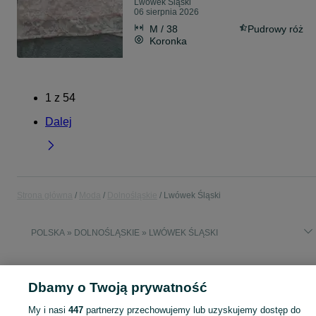
Lwówek Śląski
06 sierpnia 2026
M / 38
Pudrowy róż
Koronka
1
z
54
Dalej
Strona główna
Moda
Dolnośląskie
Lwówek Śląski
POLSKA » DOLNOŚLĄSKIE » LWÓWEK ŚLĄSKI
MODA
Dbamy o Twoją prywatność
KATEGORIA
My i nasi
447
partnerzy przechowujemy lub uzyskujemy dostęp do