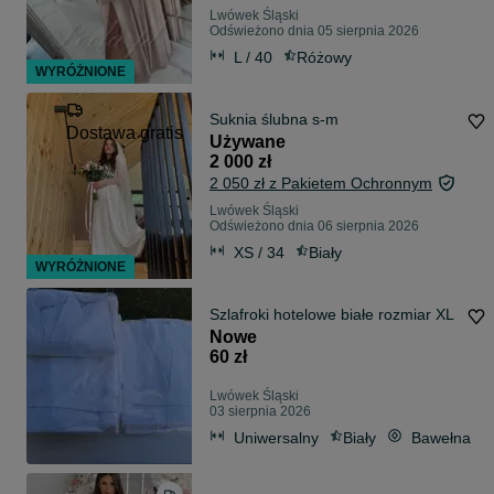
Lwówek Śląski
Odświeżono dnia 05 sierpnia 2026
L / 40
Różowy
WYRÓŻNIONE
Suknia ślubna s-m
Dostawa gratis
Używane
2 000 zł
2 050 zł z Pakietem Ochronnym
Lwówek Śląski
Odświeżono dnia 06 sierpnia 2026
XS / 34
Biały
WYRÓŻNIONE
Szlafroki hotelowe białe rozmiar XL
Nowe
60 zł
Lwówek Śląski
03 sierpnia 2026
Uniwersalny
Biały
Bawełna