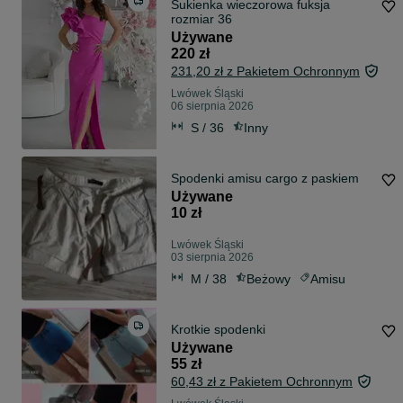
Sukienka wieczorowa fuksja
rozmiar 36
Używane
220 zł
231,20 zł z Pakietem Ochronnym
Lwówek Śląski
06 sierpnia 2026
S / 36
Inny
Spodenki amisu cargo z paskiem
Używane
10 zł
Lwówek Śląski
03 sierpnia 2026
M / 38
Beżowy
Amisu
Krotkie spodenki
Używane
55 zł
60,43 zł z Pakietem Ochronnym