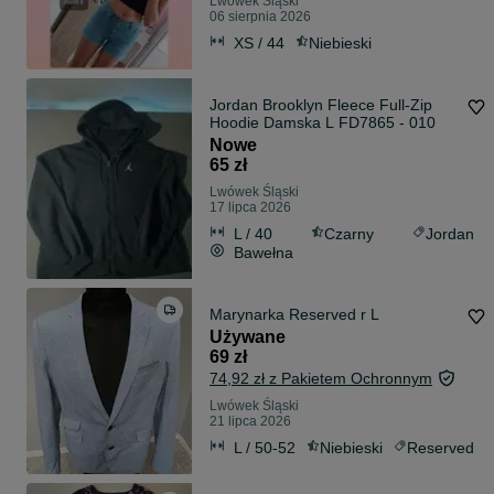
Lwówek Śląski
06 sierpnia 2026
XS / 44
Niebieski
Jordan Brooklyn Fleece Full-Zip
Hoodie Damska L FD7865 - 010
Nowe
65 zł
Lwówek Śląski
17 lipca 2026
L / 40
Czarny
Jordan
Bawełna
Marynarka Reserved r L
Używane
69 zł
74,92 zł z Pakietem Ochronnym
Lwówek Śląski
21 lipca 2026
L / 50-52
Niebieski
Reserved