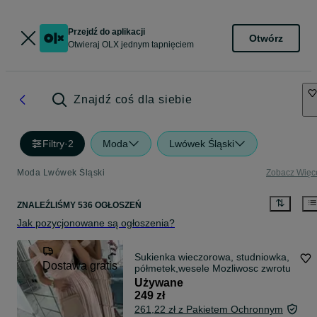
Przejdź do aplikacji
Otwórz
Otwieraj OLX jednym tapnięciem
Znajdź coś dla siebie
Filtry
·
2
Moda
Lwówek Śląski
Moda Lwówek Śląski
Zobacz Więc
ZNALEŹLIŚMY 536 OGŁOSZEŃ
Jak pozycjonowane są ogłoszenia?
Sukienka wieczorowa, studniowka,
Dostawa gratis
półmetek,wesele Mozliwosc zwrotu
Używane
249 zł
261,22 zł z Pakietem Ochronnym