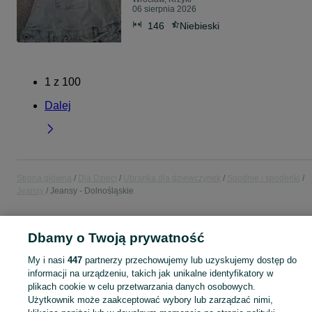
06 sierpnia 2026
146
Niebieski
1
z
100
Dalej
Strona główna
Dla Dzieci
Ubranka dla dziewczynek
Spodnie i spodenki
Jeansy
Jeansy - Dolnośląskie
POLSKA » DOLNOŚLĄSKIE
Dbamy o Twoją prywatność
My i nasi
447
partnerzy przechowujemy lub uzyskujemy dostęp do
KATEGORIA
informacji na urządzeniu, takich jak unikalne identyfikatory w
plikach cookie w celu przetwarzania danych osobowych.
garnitur dla dziewczynki
,
spodnie dzwony dla dziewczynki
,
strój gimnastyczny
Zobacz Więc
Użytkownik może zaakceptować wybory lub zarządzać nimi,