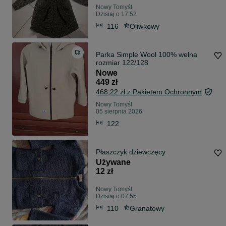
Nowy Tomyśl
Dzisiaj o 17:52
116
Oliwkowy
Parka Simple Wool 100% wełna
rozmiar 122/128
Nowe
449 zł
468,22 zł z Pakietem Ochronnym
Nowy Tomyśl
05 sierpnia 2026
122
Płaszczyk dziewczęcy.
Używane
12 zł
Nowy Tomyśl
Dzisiaj o 07:55
110
Granatowy