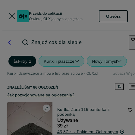
Przejdź do aplikacji
Otwórz
Otwieraj OLX jednym tapnięciem
Znajdź coś dla siebie
Filtry
·
2
Kurtki i płaszcze
Nowy Tomyśl
Kurtki dziewczęce zimowe lub przejściowe - OLX.pl
Zobacz Więc
ZNALEŹLIŚMY 86 OGŁOSZEŃ
Jak pozycjonowane są ogłoszenia?
Kurtka Zara 116 panterka z
podpinką
Używane
39 zł
43,37 zł z Pakietem Ochronnym