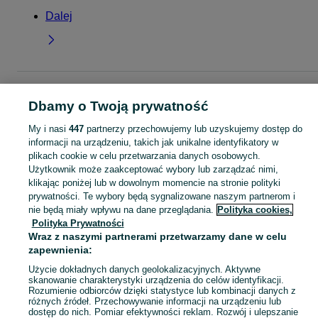
Dalej
Strona główna
Dla Dzieci
Ubranka dla dziewczynek
Kurtki i płaszcze
Kurt
i płaszcze - Wielkopolskie
Kurtki i płaszcze - Nowy Tomyśl
Dbamy o Twoją prywatność
My i nasi
447
partnerzy przechowujemy lub uzyskujemy dostęp do
KATEGORIA
informacji na urządzeniu, takich jak unikalne identyfikatory w
plikach cookie w celu przetwarzania danych osobowych.
Użytkownik może zaakceptować wybory lub zarządzać nimi,
garnitur dla dziewczynki
,
spodnie dzwony dla dziewczynki
,
strój gimnastyczny
Zobacz Więc
klikając poniżej lub w dowolnym momencie na stronie polityki
prywatności. Te wybory będą sygnalizowane naszym partnerom i
nie będą miały wpływu na dane przeglądania.
Polityka cookies,
Mapa kategorii
Polityka Prywatności
Mapa miejscowości
Wraz z naszymi partnerami przetwarzamy dane w celu
Mapa ministron
zapewnienia:
Popularne wyszukiwania
Użycie dokładnych danych geolokalizacyjnych. Aktywne
skanowanie charakterystyki urządzenia do celów identyfikacji.
Rozumienie odbiorców dzięki statystyce lub kombinacji danych z
różnych źródeł. Przechowywanie informacji na urządzeniu lub
dostęp do nich. Pomiar efektywności reklam. Rozwój i ulepszanie