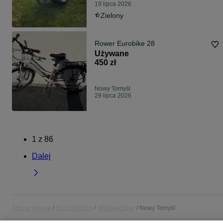
19 lipca 2026
Zielony
Rower Eurobike 28
Używane
450 zł
Nowy Tomyśl
29 lipca 2026
1
z
86
Dalej
Strona główna
Sport i Hobby
Wielkopolskie
Nowy Tomyśl