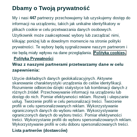
Dbamy o Twoją prywatność
SPORT I HOBBY
My i nasi
447
partnerzy przechowujemy lub uzyskujemy dostęp do
informacji na urządzeniu, takich jak unikalne identyfikatory w
KATEGORIA
plikach cookie w celu przetwarzania danych osobowych.
Użytkownik może zaakceptować wybory lub zarządzać nimi,
Zobacz Więc
Sprzedaż sprzętu sportowego i hobby Nowy Tomyśl ▶️ Szeroki wybór produktów ✅ Nowe i używane w atrakcyjnych cenach ✌ Sprawdź ogłoszenia na OLX.pl!
klikając poniżej lub w dowolnym momencie na stronie polityki
prywatności. Te wybory będą sygnalizowane naszym partnerom i
nie będą miały wpływu na dane przeglądania.
Polityka cookies,
Mapa kategorii
Polityka Prywatności
Mapa miejscowości
Wraz z naszymi partnerami przetwarzamy dane w celu
zapewnienia:
Mapa ministron
Użycie dokładnych danych geolokalizacyjnych. Aktywne
Popularne wyszukiwania
skanowanie charakterystyki urządzenia do celów identyfikacji.
Rozumienie odbiorców dzięki statystyce lub kombinacji danych z
różnych źródeł. Przechowywanie informacji na urządzeniu lub
dostęp do nich. Pomiar efektywności reklam. Rozwój i ulepszanie
usług. Tworzenie profili w celu personalizacji treści. Tworzenie
profili w celu spersonalizowanych reklam. Wykorzystywanie
ograniczonych danych do wyboru reklam. Wykorzystywanie
ograniczonych danych do wyboru treści. Pomiar efektywności
treści. Wykorzystanie profili do wyboru spersonalizowanych reklam.
Wykorzystywanie profili w celu doboru spersonalizowanych treści.
Lista partnerów (dostawców)