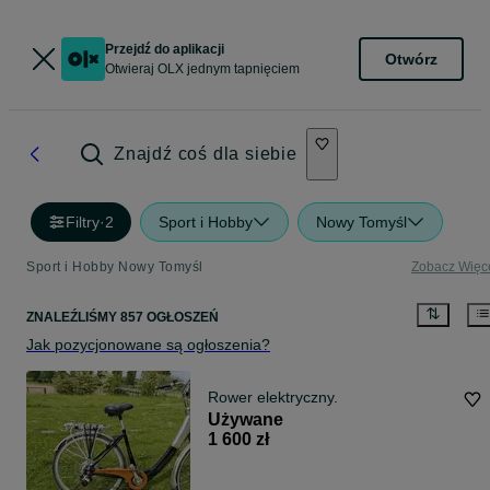
Przejdź do aplikacji
Otwórz
Otwieraj OLX jednym tapnięciem
Znajdź coś dla siebie
Filtry
·
2
Sport i Hobby
Nowy Tomyśl
Sport i Hobby Nowy Tomyśl
Zobacz Więc
ZNALEŹLIŚMY 857 OGŁOSZEŃ
Jak pozycjonowane są ogłoszenia?
Rower elektryczny.
Używane
1 600 zł