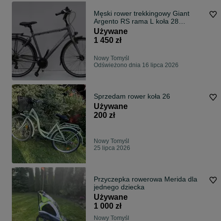
Męski rower trekkingowy Giant
Argento RS rama L koła 28
polecam
Używane
1 450 zł
Nowy Tomyśl
Odświeżono dnia 16 lipca 2026
Sprzedam rower koła 26
Używane
200 zł
Nowy Tomyśl
25 lipca 2026
Przyczepka rowerowa Merida dla
jednego dziecka
Używane
1 000 zł
Nowy Tomyśl