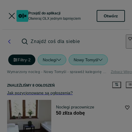
Przejdź do aplikacji
Otwórz
Otwieraj OLX jednym tapnięciem
Znajdź coś dla siebie
Filtry
·
2
Noclegi
Nowy Tomyśl
Wymarzony nocleg - Nowy Tomyśl - sprawdź kategorię Noclegi
Zobacz Więc
ZNALEŹLIŚMY 8 OGŁOSZEŃ
Jak pozycjonowane są ogłoszenia?
Noclegi pracownicze
50 zł/za dobę