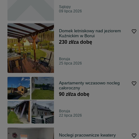
Sątopy
09 lipca 2026
Domek letniskowy nad jeziorem
Kuźnickim w Borui
230 zł/za dobę
Boruja
25 lipca 2026
Apartamenty wczasowo nocleg
całoroczny
90 zł/za dobę
Boruja
22 lipca 2026
Noclegi pracownicze kwatery