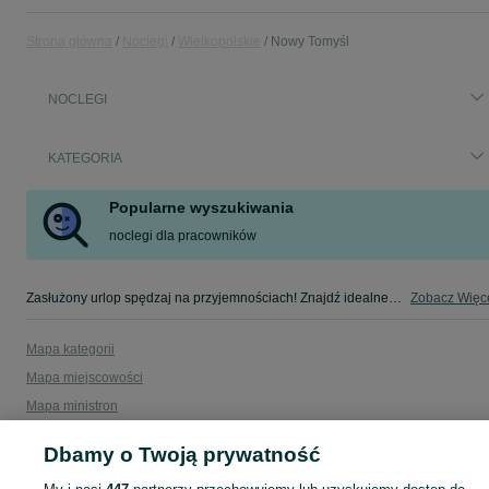
Strona główna
Noclegi
Wielkopolskie
Nowy Tomyśl
NOCLEGI
KATEGORIA
Popularne wyszukiwania
noclegi dla pracowników
Zasłużony urlop spędzaj na przyjemnościach! Znajdź idealne miejsce na wypoczynek w kategorii Noclegi na OLX - Nowy Tomyśl i okolice!
Zobacz Więc
Mapa kategorii
Mapa miejscowości
Mapa ministron
Popularne wyszukiwania
Dbamy o Twoją prywatność