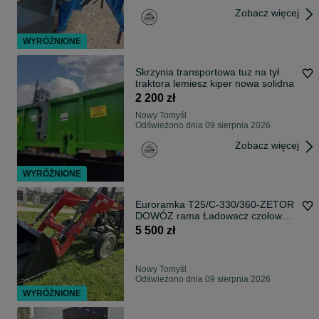
Zobacz więcej
WYRÓŻNIONE
Skrzynia transportowa tuz na tył
traktora lemiesz kiper nowa solidna
2 200 zł
Nowy Tomyśl
Odświeżono dnia 09 sierpnia 2026
Zobacz więcej
WYRÓŻNIONE
Euroramka T25/C-330/360-ZETOR
DOWÓZ rama Ładowacz czołowy
WOLMET V700
5 500 zł
Nowy Tomyśl
Odświeżono dnia 09 sierpnia 2026
WYRÓŻNIONE