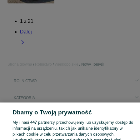
1
z
21
Dalej
Strona główna
Rolnictwo
Wielkopolskie
Nowy Tomyśl
ROLNICTWO
KATEGORIA
Dbamy o Twoją prywatność
Popularne wyszukiwania
pszczoły
przyczepka pod mauzer
siano
My i nasi
447
partnerzy przechowujemy lub uzyskujemy dostęp do
informacji na urządzeniu, takich jak unikalne identyfikatory w
plikach cookie w celu przetwarzania danych osobowych.
Zobacz Więc
Sprzedaż artykułów rolniczych Nowy Tomyśl ▶️ maszyny rolnicze, produkty rolne i inne ✅ Nowe i używane w dobrych cenach ✌ Znajdź oferty na OLX.pl!