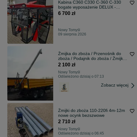
Kabina C360 C330 C-360 C-330
bogate wyposażenie DELUX -
DOSTAWA - RATY
6 700 zł
Nowy Tomyśl
09 sierpnia 2026
Żmijka do zboża / Przenośnik do
zboża / Podajnik do zboża / Żmijka
pionowa / Wózek / Segmenty w
2 100 zł
częściach.
Nowy Tomyśl
Odświeżono dzisiaj o 07:13
Zobacz więcej
Żmijki do zboża 110-220fi 4m-12m
nowe ocynk bezszwowe
2 710 zł
Nowy Tomyśl
Odświeżono dzisiaj o 06:45