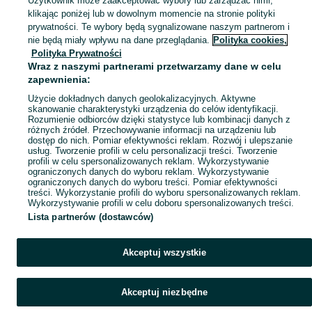
Użytkownik może zaakceptować wybory lub zarządzać nimi,
klikając poniżej lub w dowolnym momencie na stronie polityki
prywatności. Te wybory będą sygnalizowane naszym partnerom i
Mapa kategorii
nie będą miały wpływu na dane przeglądania.
Polityka cookies,
Mapa miejscowości
Polityka Prywatności
Wraz z naszymi partnerami przetwarzamy dane w celu
Mapa ministron
zapewnienia:
Popularne wyszukiwania
Użycie dokładnych danych geolokalizacyjnych. Aktywne
skanowanie charakterystyki urządzenia do celów identyfikacji.
Rozumienie odbiorców dzięki statystyce lub kombinacji danych z
różnych źródeł. Przechowywanie informacji na urządzeniu lub
dostęp do nich. Pomiar efektywności reklam. Rozwój i ulepszanie
usług. Tworzenie profili w celu personalizacji treści. Tworzenie
profili w celu spersonalizowanych reklam. Wykorzystywanie
ograniczonych danych do wyboru reklam. Wykorzystywanie
ograniczonych danych do wyboru treści. Pomiar efektywności
treści. Wykorzystanie profili do wyboru spersonalizowanych reklam.
Wykorzystywanie profili w celu doboru spersonalizowanych treści.
Lista partnerów (dostawców)
Akceptuj wszystkie
Akceptuj niezbędne