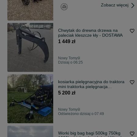
Zobacz więcej
Chwytak do drewna drzewa na
paleciak kleszcze kły - DOSTAWA
1 449 zł
Nowy Tomyśl
Dzisiaj o 06:25
kosiarka pielęgnacyjna do traktora
mini traktorka pielęgnacja
trawników ogrodów solidna nowa
5 200 zł
Nowy Tomyśl
Odświeżono dzisiaj o 07:49
Worki big bag bagi 500kg 750kg