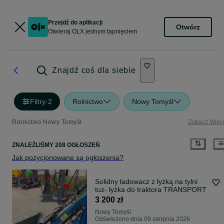
Przejdź do aplikacji
Otwórz
Otwieraj OLX jednym tapnięciem
Znajdź coś dla siebie
Filtry
·
2
Rolnictwo
Nowy Tomyśl
Rolnictwo Nowy Tomyśl
Zobacz Więc
ZNALEŹLIŚMY 208 OGŁOSZEŃ
Jak pozycjonowane są ogłoszenia?
Solidny ładowacz z łyżką na tylni
tuz- łyżka do traktora TRANSPORT
3 200 zł
Nowy Tomyśl
Odświeżono dnia 09 sierpnia 2026