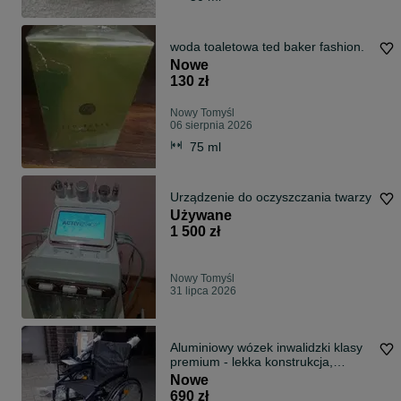
woda toaletowa ted baker fashion.
Nowe
130 zł
Nowy Tomyśl
06 sierpnia 2026
75 ml
Urządzenie do oczyszczania twarzy
Używane
1 500 zł
Nowy Tomyśl
31 lipca 2026
Aluminiowy wózek inwalidzki klasy
premium - lekka konstrukcja,
przewiewna tapicerka, nowoczesny
Nowe
design
690 zł