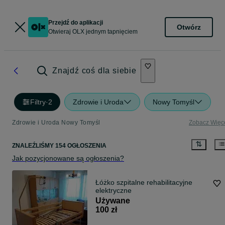
Przejdź do aplikacji
Otwórz
Otwieraj OLX jednym tapnięciem
Znajdź coś dla siebie
Filtry
·
2
Zdrowie i Uroda
Nowy Tomyśl
Zdrowie i Uroda Nowy Tomyśl
Zobacz Więc
ZNALEŹLIŚMY 154 OGŁOSZENIA
Jak pozycjonowane są ogłoszenia?
Łóżko szpitalne rehabilitacyjne
elektryczne
Używane
100 zł