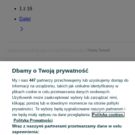
1
z
16
Dalej
Strona główna
Zdrowie i Uroda
Wielkopolskie
Nowy Tomyśl
ZDROWIE I URODA
Dbamy o Twoją prywatność
My i nasi
447
partnerzy przechowujemy lub uzyskujemy dostęp do
KATEGORIA
informacji na urządzeniu, takich jak unikalne identyfikatory w
plikach cookie w celu przetwarzania danych osobowych.
Zobacz Więc
Użytkownik może zaakceptować wybory lub zarządzać nimi,
Sprzedaż produktów zdrowia i urody Nowy Tomyśl ▶️ Kosmetyki, perfumy, sprzęt medyczny ✅ Nowe i używane w najlepszych cenach ☝ Znajdź ogłoszenia na OLX.pl!
klikając poniżej lub w dowolnym momencie na stronie polityki
prywatności. Te wybory będą sygnalizowane naszym partnerom i
Mapa kategorii
nie będą miały wpływu na dane przeglądania.
Polityka cookies,
Polityka Prywatności
Mapa miejscowości
Wraz z naszymi partnerami przetwarzamy dane w celu
Mapa ministron
zapewnienia: