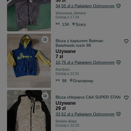
30 zł
34,55 zł z Pakietem Ochronnym
Warszawa, Bielany
Dzisiaj o 17:34
134
Szary
Bluza z kapturem Batman
Batwheels rozm 98
Używane
7 zł
10,75 zł z Pakietem Ochronnym
Racibórz
Dzisiaj o 22:31
98
Granatowy
Bluza chłopięca C&A SUPER STAN
Używane
29 zł
33,52 zł z Pakietem Ochronnym
Bielsko-Biała
Dzisiaj o 22:25