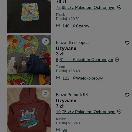
70 zł
75,95 zł z Pakietem Ochronnym
Płock
Dzisiaj o 20:51
140
Czarny
Bluza dla chłopca
Używane
3 zł
6,61 zł z Pakietem Ochronnym
Toruń
Dzisiaj o 16:40
122
Wielokolorowy
Bluza Primark 98
Używane
7 zł
10,75 zł z Pakietem Ochronnym
Kielce
Dzisiaj o 15:43
98