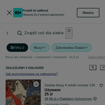
Przejdź do aplikacji
Otwórz
Otwieraj OLX jednym tapnięciem
Znajdź coś dla siebie
Filtry
·
2
Bluzy
Zakrzewska Osada
Bluzy dla chłopców - z kapturem i rozpinane - OLX.pl
Zobacz Więc
ZNALEŹLIŚMY 5 OGŁOSZEŃ
Jak pozycjonowane są ogłoszenia?
Zestaw bluzy 4 sztuki rozmiar 134
Używane
25 zł
28,88 zł z Pakietem Ochronnym
Zakrzewska Osada