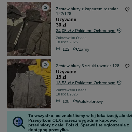
Zestaw bluzy z kapturem rozmiar
122/128
Używane
30 zł
34,05 zł z Pakietem Ochronnym
Zakrzewska Osada
18 lipca 2026
122
Czarny
Zestaw bluzy 3 sztuki rozmiar 128
Używane
15 zł
18,53 zł z Pakietem Ochronnym
Zakrzewska Osada
18 lipca 2026
128
Wielokolorowy
To wszystko, co znaleźliśmy w tej lokalizacji, ale dz
Przesyłkom OLX możesz wygodnie kupować
przedmioty z całej Polski. Sprawdź te ogłoszenia z
dostępną przesyłką: