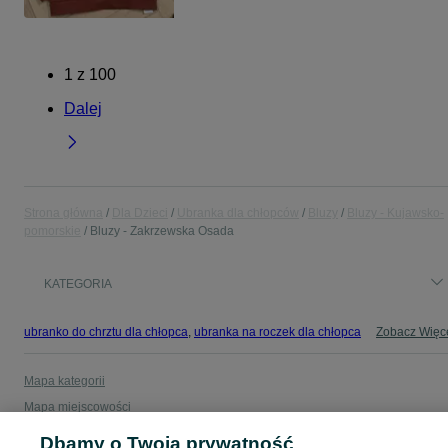
1
z
100
Dalej
Strona główna
Dla Dzieci
Ubranka dla chłopców
Bluzy
Bluzy - Kujawsko-
pomorskie
Bluzy - Zakrzewska Osada
KATEGORIA
ubranko do chrztu dla chłopca
,
ubranka na roczek dla chłopca
Zobacz Więc
Mapa kategorii
Mapa miejscowości
Mapa ministron
Dbamy o Twoją prywatność