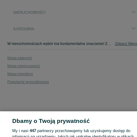
NIERUCHOMOŚCI
KATEGORIA
W nieruchomościach wybór ma fundamentalne znaczenie! Znajdź wymarzony lokal w kategorii Nieruchomości na OLX - Zakrzewska Osada i okolice!
Zobacz Więc
Mapa kategorii
Mapa miejscowości
Mapa ministron
Popularne wyszukiwania
Dbamy o Twoją prywatność
My i nasi
447
partnerzy przechowujemy lub uzyskujemy dostęp do
informacji na urządzeniu, takich jak unikalne identyfikatory w plikach