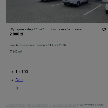
Wynajme sklep 140-240 m2 w galerii handlowej
2 800 zł
Więcbork
-
Odświeżono dnia 31 lipca 2026
140 m²
1
z
100
Dalej
Strona główna
Nieruchomości
Kujawsko-pomorskie
Zakrzewska Osada