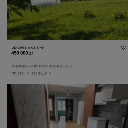
Sprzedam działkę
450 000 zł
Więcbork
-
Odświeżono dzisiaj o 16:58
1 780 m² - 252.81 zł/m²