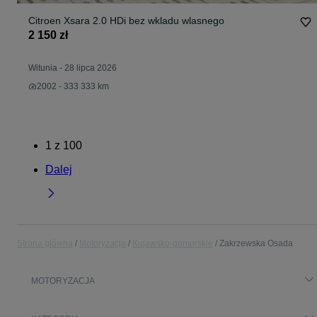
Citroen Xsara 2.0 HDi bez wkladu wlasnego
2 150 zł
Witunia
-
28 lipca 2026
2002 - 333 333 km
1
z
100
Dalej
Strona główna
Motoryzacja
Kujawsko-pomorskie
Zakrzewska Osada
MOTORYZACJA