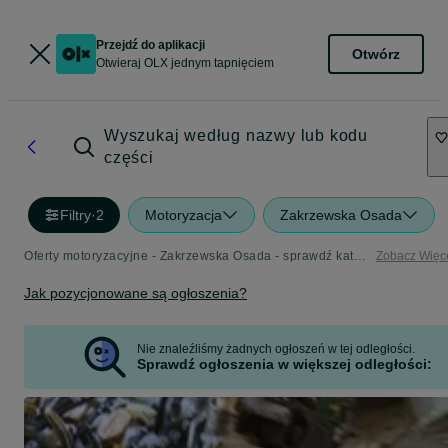
Przejdź do aplikacji
Otwórz
Otwieraj OLX jednym tapnięciem
Wyszukaj według nazwy lub kodu
części
Filtry
·
2
Motoryzacja
Zakrzewska Osada
Oferty motoryzacyjne - Zakrzewska Osada - sprawdź kategorię Motoryzacja
Zobacz Więc
Jak pozycjonowane są ogłoszenia?
Nie znaleźliśmy żadnych ogłoszeń w tej odległości.
Sprawdź ogłoszenia w większej odległości: