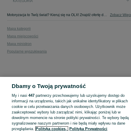
KATEGORIA
Motoryzacja to Twój świat? Kieruj się na OLX! Znajdź ofertę dla siebie w kategorii Motoryzacja na OLX - Zakrzewska Osada i okolice!
Zobacz Więc
Mapa kategorii
Mapa miejscowości
Mapa ministron
Popularne wyszukiwania
Dbamy o Twoją prywatność
My i nasi
447
partnerzy przechowujemy lub uzyskujemy dostęp do
informacji na urządzeniu, takich jak unikalne identyfikatory w plikach
cookie w celu przetwarzania danych osobowych. Użytkownik może
zaakceptować wybory lub zarządzać nimi, klikając poniżej lub w
dowolnym momencie na stronie polityki prywatności. Te wybory będą
sygnalizowane naszym partnerom i nie będą miały wpływu na dane
przeglądania.
Polityka cookies,
Polityka Prywatności