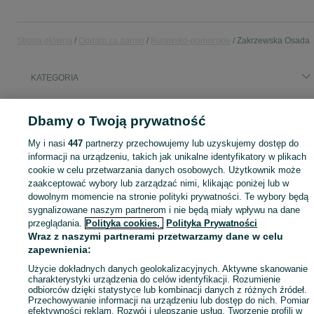
Strona główna
Oddam za darmo
Kujawsko-pomorskie
Zakrzewska Osada
KATEGORIA
Masz coś, czego już nie potrzebujesz? Wejdź na OLX, dodaj ofertę w kategorii Oddam za darmo i oddaj swój przedmiot za darmo! - Zakrzewska Osada i okolice!
Zobacz Więc
Dbamy o Twoją prywatność
My i nasi
447
partnerzy przechowujemy lub uzyskujemy dostęp do
Mapa kategorii
informacji na urządzeniu, takich jak unikalne identyfikatory w plikach
Mapa miejscowości
cookie w celu przetwarzania danych osobowych. Użytkownik może
Mapa ministron
zaakceptować wybory lub zarządzać nimi, klikając poniżej lub w
dowolnym momencie na stronie polityki prywatności. Te wybory będą
Popularne wyszukiwania
sygnalizowane naszym partnerom i nie będą miały wpływu na dane
przeglądania.
Polityka cookies,
Polityka Prywatności
Wraz z naszymi partnerami przetwarzamy dane w celu
zapewnienia:
Użycie dokładnych danych geolokalizacyjnych. Aktywne skanowanie
charakterystyki urządzenia do celów identyfikacji. Rozumienie
odbiorców dzięki statystyce lub kombinacji danych z różnych źródeł.
Przechowywanie informacji na urządzeniu lub dostęp do nich. Pomiar
efektywności reklam. Rozwój i ulepszanie usług. Tworzenie profili w