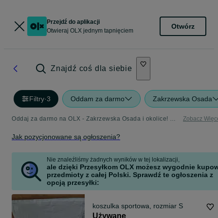
Przejdź do aplikacji
Otwórz
Otwieraj OLX jednym tapnięciem
Znajdź coś dla siebie
Filtry
·
3
Oddam za darmo
Zakrzewska Osada
Oddaj za darmo na OLX - Zakrzewska Osada i okolice! Dodaj ofertę w kategorii Oddam za Darmo
Zobacz Więc
Jak pozycjonowane są ogłoszenia?
Nie znaleźliśmy żadnych wyników w tej lokalizacji,
ale dzięki Przesyłkom OLX możesz wygodnie kupo
przedmioty z całej Polski. Sprawdź te ogłoszenia z
opcją przesyłki:
koszulka sportowa, rozmiar S
Używane