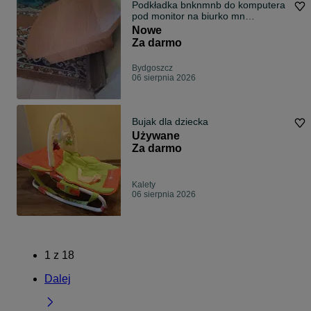
Podkładka bnknmnb do komputera
pod monitor na biurko mn
nnastawka biur
Nowe
Za darmo
Bydgoszcz
06 sierpnia 2026
Bujak dla dziecka
Używane
Za darmo
Kalety
06 sierpnia 2026
1
z
18
Dalej