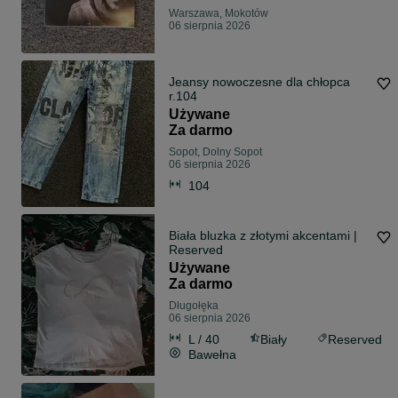
Warszawa, Mokotów
06 sierpnia 2026
Jeansy nowoczesne dla chłopca
r.104
Używane
Za darmo
Sopot, Dolny Sopot
06 sierpnia 2026
104
Biała bluzka z złotymi akcentami |
Reserved
Używane
Za darmo
Długołęka
06 sierpnia 2026
L / 40
Biały
Reserved
Bawełna