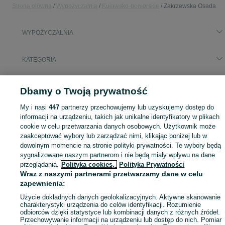
Strona główna
Wypożyczalnia
Kujawsko-pomorskie
Zakrzewska Osada
WYPOŻYCZALNIA
KATEGORIA
Skorzystaj z największego serwisu ogłoszeniowego - Zakrzewska Osada i okolice! - kupuj lub sprzedawaj jeszcze wygodniej w kategorii Wypożyczalnia!
Zobacz Więc
Dbamy o Twoją prywatność
My i nasi
447
partnerzy przechowujemy lub uzyskujemy dostęp do
Mapa kategorii
informacji na urządzeniu, takich jak unikalne identyfikatory w plikach
Mapa miejscowości
cookie w celu przetwarzania danych osobowych. Użytkownik może
Mapa ministron
zaakceptować wybory lub zarządzać nimi, klikając poniżej lub w
dowolnym momencie na stronie polityki prywatności. Te wybory będą
Popularne wyszukiwania
sygnalizowane naszym partnerom i nie będą miały wpływu na dane
przeglądania.
Polityka cookies,
Polityka Prywatności
Wraz z naszymi partnerami przetwarzamy dane w celu
zapewnienia:
Użycie dokładnych danych geolokalizacyjnych. Aktywne skanowanie
charakterystyki urządzenia do celów identyfikacji. Rozumienie
odbiorców dzięki statystyce lub kombinacji danych z różnych źródeł.
Przechowywanie informacji na urządzeniu lub dostęp do nich. Pomiar