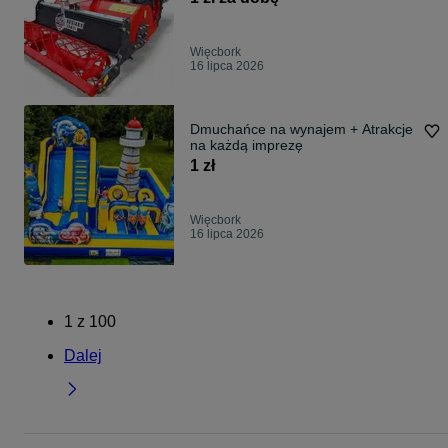
Więcbork
16 lipca 2026
Dmuchańce na wynajem + Atrakcje
na każdą imprezę
1 zł
Więcbork
16 lipca 2026
1
z
100
Dalej