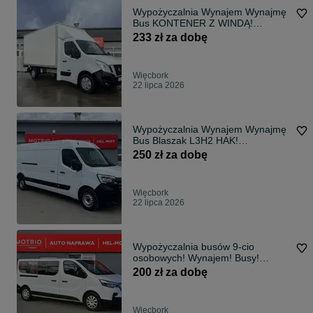
Wypożyczalnia Wynajem Wynajmę
Bus KONTENER Z WINDĄ!
___4,10x2,10___
233 zł za dobę
Więcbork
22 lipca 2026
Wypożyczalnia Wynajem Wynajmę
Bus Blaszak L3H2 HAK!
___4.30x1,75___
250 zł za dobę
Więcbork
22 lipca 2026
Wypożyczalnia busów 9-cio
osobowych! Wynajem! Busy!
Kierowca! Lawety!
200 zł za dobę
Więcbork