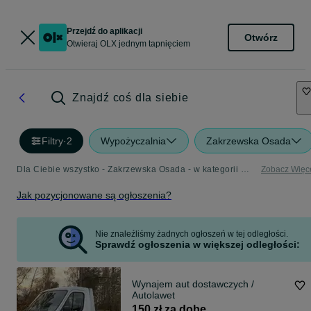
Przejdź do aplikacji
Otwórz
Otwieraj OLX jednym tapnięciem
Znajdź coś dla siebie
Filtry
·
2
Wypożyczalnia
Zakrzewska Osada
Dla Ciebie wszystko - Zakrzewska Osada - w kategorii Wypożyczalnia
Zobacz Więc
Jak pozycjonowane są ogłoszenia?
Nie znaleźliśmy żadnych ogłoszeń w tej odległości.
Sprawdź ogłoszenia w większej odległości:
Wynajem aut dostawczych /
Autolawet
150 zł za dobę