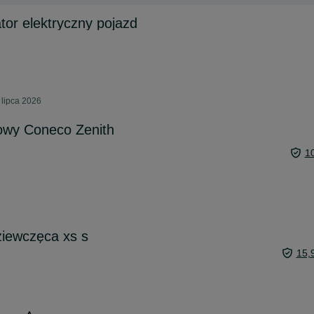
or elektryczny pojazd
 lipca 2026
owy Coneco Zenith
1
ziewczęca xs s
15,