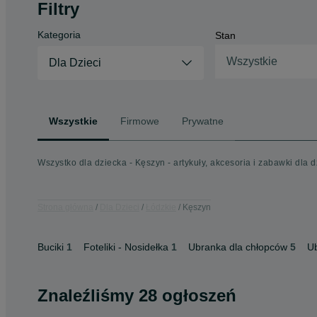
Filtry
Kategoria
Stan
Wszystkie
Dla Dzieci
Wszystkie
Firmowe
Prywatne
Wszystko dla dziecka - Kęszyn - artykuły, akcesoria i zabawki dla d
Strona główna
Dla Dzieci
Łódzkie
Kęszyn
Buciki
1
Foteliki - Nosidełka
1
Ubranka dla chłopców
5
Ub
Znaleźliśmy 28 ogłoszeń