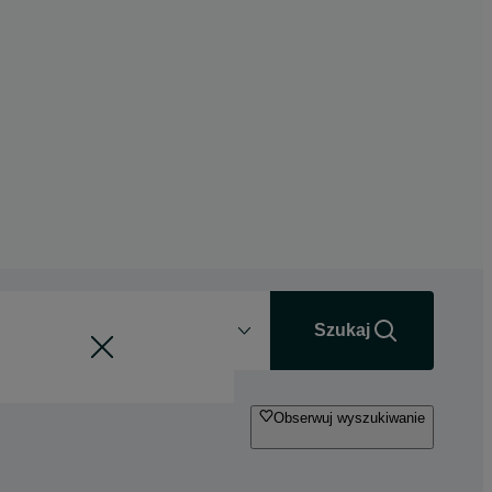
Odległość
+0 km
Szukaj
Obserwuj wyszukiwanie