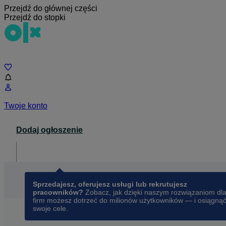
Przejdź do głównej części
Przejdź do stopki
Czat
Twoje konto
Dodaj ogłoszenie
Dla biznesu
opens in a new tab
Sprzedajesz, oferujesz usługi lub rekrutujesz
pracowników?
Zobacz, jak dzięki naszym rozwiązaniom dl
firm możesz dotrzeć do milionów użytkowników — i osiągną
swoje cele.