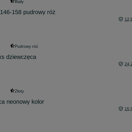
Biały
 146-158 pudrowy róż
12,
Pudrowy róż
xs dziewczęca
24,
Złoty
ca neonowy kolor
15,