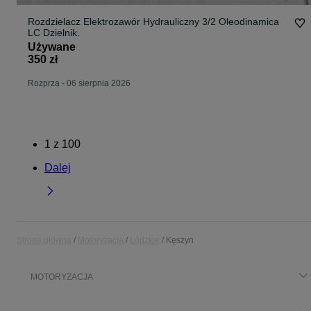
Rozdzielacz Elektrozawór Hydrauliczny 3/2 Oleodinamica
LC Dzielnik.
Używane
350 zł
Rozprza
-
06 sierpnia 2026
1
z
100
Dalej
Strona główna
Motoryzacja
Łódzkie
Kęszyn
MOTORYZACJA