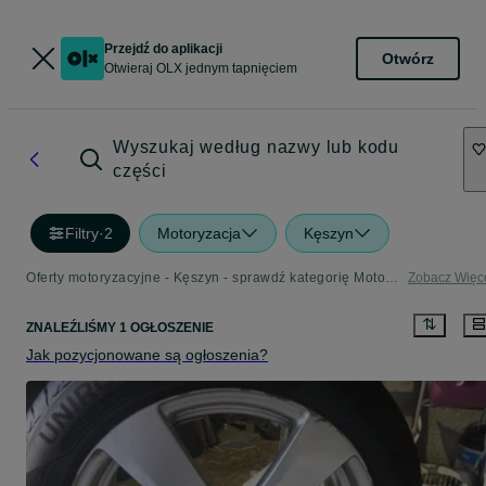
Przejdź do aplikacji
Otwórz
Otwieraj OLX jednym tapnięciem
Wyszukaj według nazwy lub kodu
części
Filtry
·
2
Motoryzacja
Kęszyn
Oferty motoryzacyjne - Kęszyn - sprawdź kategorię Motoryzacja
Zobacz Więc
ZNALEŹLIŚMY 1 OGŁOSZENIE
Jak pozycjonowane są ogłoszenia?