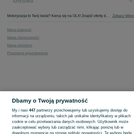
KATEGORIA
Motoryzacja to Twój świat? Kieruj się na OLX! Znajdź ofertę dla siebie w kategorii Motoryzacja na OLX - Kęszyn i okolice!
Zobacz Więc
Mapa kategorii
Mapa miejscowości
Mapa ministron
Popularne wyszukiwania
Dbamy o Twoją prywatność
My i nasi
447
partnerzy przechowujemy lub uzyskujemy dostęp do
informacji na urządzeniu, takich jak unikalne identyfikatory w plikach
cookie w celu przetwarzania danych osobowych. Użytkownik może
zaakceptować wybory lub zarządzać nimi, klikając poniżej lub w
dowolnym momencie na stronie polityki prywatności. Te wybory będą