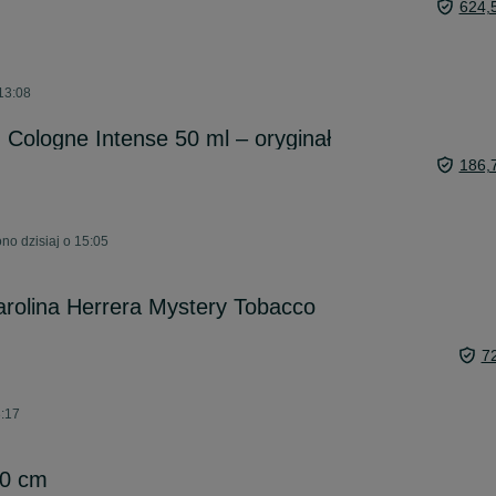
624,
13:08
Cologne Intense 50 ml – oryginał
186,
o dzisiaj o 15:05
rolina Herrera Mystery Tobacco
7
3:17
60 cm