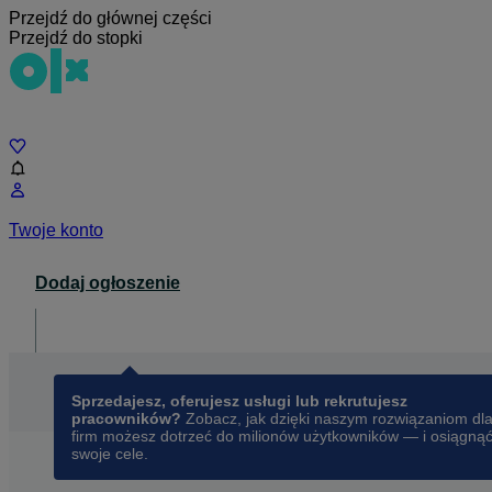
Przejdź do głównej części
Przejdź do stopki
Czat
Twoje konto
Dodaj ogłoszenie
Dla biznesu
opens in a new tab
Sprzedajesz, oferujesz usługi lub rekrutujesz
pracowników?
Zobacz, jak dzięki naszym rozwiązaniom dl
firm możesz dotrzeć do milionów użytkowników — i osiągną
swoje cele.