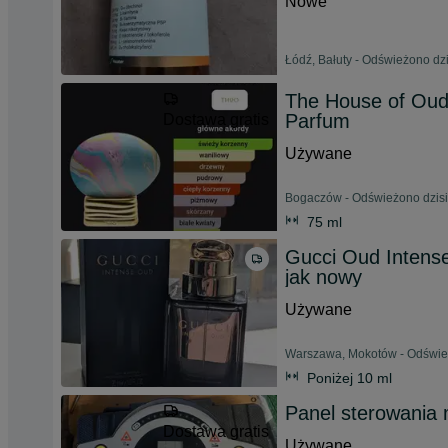
Nowe
Łódź, Bałuty - Odświeżono dzi
The House of Oud
Parfum
Dostawa gratis
Używane
Bogaczów - Odświeżono dzisi
75 ml
Gucci Oud Intense
jak nowy
Używane
Warszawa, Mokotów - Odśwież
Poniżej 10 ml
Panel sterowania m
Dostawa gratis
Używane