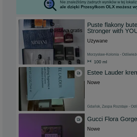
Nie znaleźliśmy żadnych wyników w tej lokaliza
ale dzięki Przesyłkom OLX możesz wy
Puste flakony but
Stronger with YO
Dostawa gratis
Używane
Morzysław-Kolonia - Odświeżo
100 ml
Estee Lauder kre
Nowe
Gdańsk, Zaspa Rozstaje - Odś
Gucci Flora Gorg
Nowe