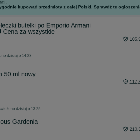
cji,
godnie kupować przedmioty z całej Polski. Sprawdź te ogłoszenia
eleczki butelki po Emporio Armani
U Cena za wszystkie
105,
no dzisiaj o 14:23
m 50 ml nowy
117,
wieżono dzisiaj o 13:25
eous Gardenia
210,