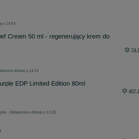
j o 13:54
lief Cream 50 ml - regenerujący krem do
74,
ieżono dzisiaj o 14:12
urple EDP Limited Edition 80ml
407,
ęcki - Odświeżono dzisiaj o 13:26
e