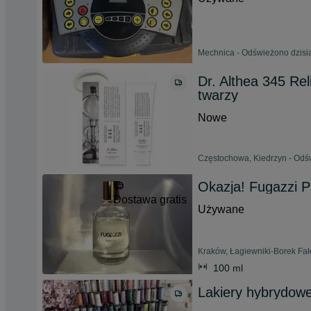
Mechnica - Odświeżono dzisia
Dr. Althea 345 Re
twarzy
Nowe
Częstochowa, Kiedrzyn - Odśw
Okazja! Fugazzi P
Dostawa gratis
Używane
Kraków, Łagiewniki-Borek Fał
100 ml
Lakiery hybrydow