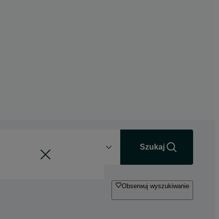
Odległość
+0 km
Szukaj
Obserwuj wyszukiwanie