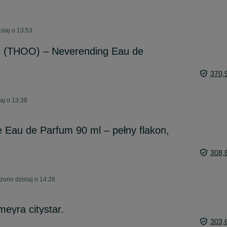
siaj o 13:53
 (THOO) – Neverending Eau de
370,
aj o 13:38
 Eau de Parfum 90 ml – pełny flakon,
308,
ono dzisiaj o 14:26
eyra citystar.
303,