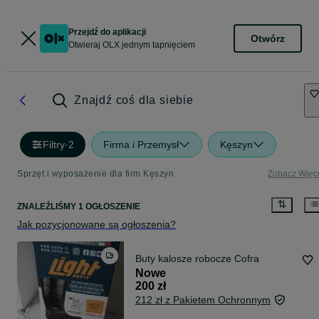
Przejdź do aplikacji
Otwórz
Otwieraj OLX jednym tapnięciem
Znajdź coś dla siebie
Filtry
·
2
Firma i Przemysł
Kęszyn
Sprzęt i wyposażenie dla firm Kęszyn
Zobacz Więc
ZNALEŹLIŚMY 1 OGŁOSZENIE
Jak pozycjonowane są ogłoszenia?
Buty kalosze robocze Cofra
Nowe
200 zł
212 zł z Pakietem Ochronnym