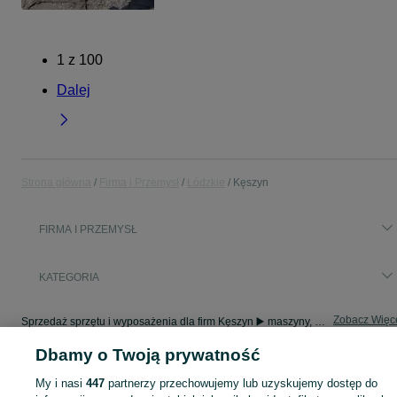
1
z
100
Dalej
Strona główna
Firma i Przemysł
Łódzkie
Kęszyn
FIRMA I PRZEMYSŁ
KATEGORIA
Zobacz Więc
Sprzedaż sprzętu i wyposażenia dla firm Kęszyn ▶️ maszyny, biuro i inne ✅ Nowe i używane w atrakcyjnych cenach ✌ Sprawdź oferty na OLX.pl!
Dbamy o Twoją prywatność
Mapa kategorii
My i nasi
447
partnerzy przechowujemy lub uzyskujemy dostęp do
Mapa miejscowości