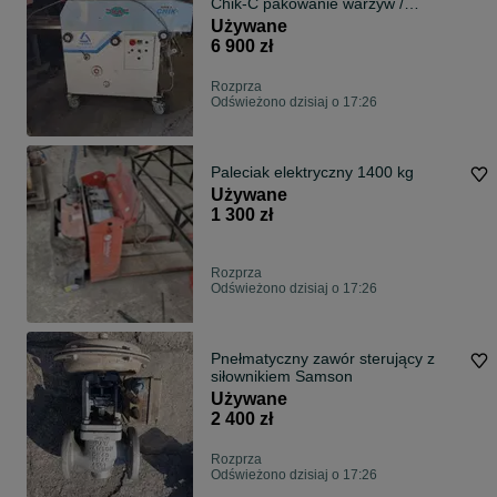
Chik-C pakowanie warzyw /
owoców
Używane
6 900 zł
Rozprza
Odświeżono dzisiaj o 17:26
Paleciak elektryczny 1400 kg
Używane
1 300 zł
Rozprza
Odświeżono dzisiaj o 17:26
Pnełmatyczny zawór sterujący z
siłownikiem Samson
Używane
2 400 zł
Rozprza
Odświeżono dzisiaj o 17:26