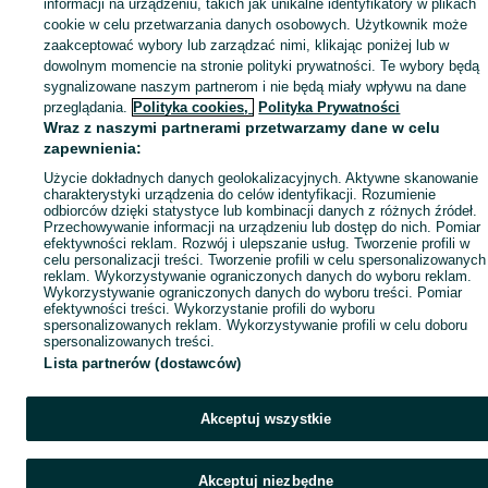
informacji na urządzeniu, takich jak unikalne identyfikatory w plikach
Mapa ministron
cookie w celu przetwarzania danych osobowych. Użytkownik może
zaakceptować wybory lub zarządzać nimi, klikając poniżej lub w
Popularne wyszukiwania
dowolnym momencie na stronie polityki prywatności. Te wybory będą
sygnalizowane naszym partnerom i nie będą miały wpływu na dane
przeglądania.
Polityka cookies,
Polityka Prywatności
Wraz z naszymi partnerami przetwarzamy dane w celu
zapewnienia:
Użycie dokładnych danych geolokalizacyjnych. Aktywne skanowanie
charakterystyki urządzenia do celów identyfikacji. Rozumienie
odbiorców dzięki statystyce lub kombinacji danych z różnych źródeł.
Przechowywanie informacji na urządzeniu lub dostęp do nich. Pomiar
efektywności reklam. Rozwój i ulepszanie usług. Tworzenie profili w
celu personalizacji treści. Tworzenie profili w celu spersonalizowanych
reklam. Wykorzystywanie ograniczonych danych do wyboru reklam.
Wykorzystywanie ograniczonych danych do wyboru treści. Pomiar
efektywności treści. Wykorzystanie profili do wyboru
spersonalizowanych reklam. Wykorzystywanie profili w celu doboru
spersonalizowanych treści.
Lista partnerów (dostawców)
Akceptuj wszystkie
Akceptuj niezbędne