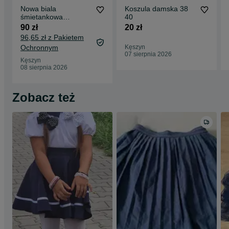
Nowa biala
Koszula damska 38
śmietankowa
40
sukienka L 40
90 zł
20 zł
96,65 zł z Pakietem
Ochronnym
Kęszyn
07 sierpnia 2026
Kęszyn
08 sierpnia 2026
Zobacz też