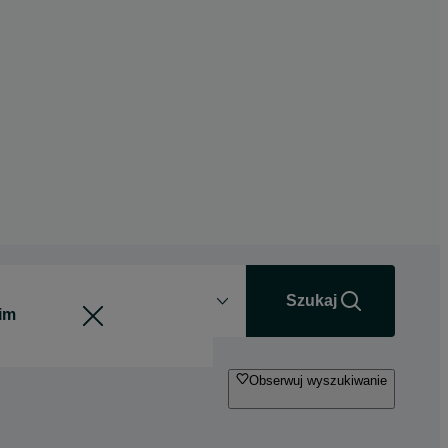
Odległość
+0 km
Szukaj
Obserwuj wyszukiwanie