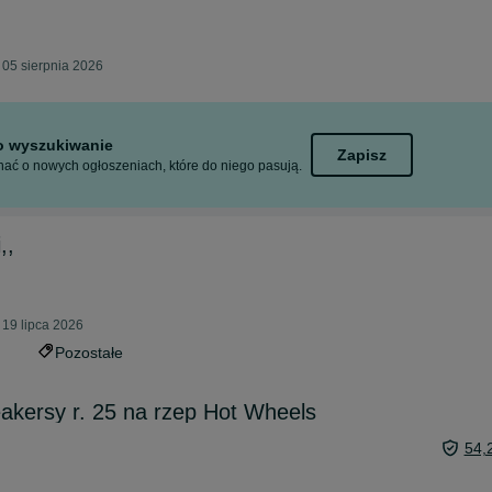
 05 sierpnia 2026
to wyszukiwanie
Zapisz
ać o nowych ogłoszeniach, które do niego pasują.
,,
 19 lipca 2026
Pozostałe
akersy r. 25 na rzep Hot Wheels
54,