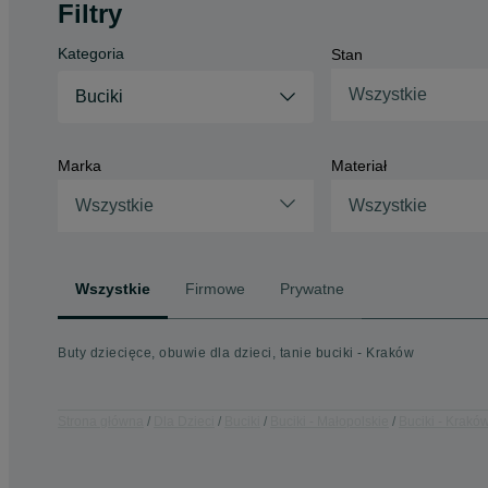
Filtry
Kategoria
Stan
Wszystkie
Buciki
Marka
Materiał
Wszystkie
Wszystkie
Wszystkie
Firmowe
Prywatne
Buty dziecięce, obuwie dla dzieci, tanie buciki - Kraków
Strona główna
Dla Dzieci
Buciki
Buciki - Małopolskie
Buciki - Krakó