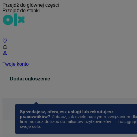
Przejdź do głównej części
Przejdź do stopki
Czat
Twoje konto
Dodaj ogłoszenie
Dla biznesu
opens in a new tab
Sprzedajesz, oferujesz usługi lub rekrutujesz
pracowników?
Zobacz, jak dzięki naszym rozwiązaniom dl
firm możesz dotrzeć do milionów użytkowników — i osiągną
swoje cele.