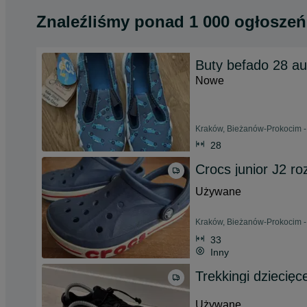
Znaleźliśmy
ponad
1 000 ogłoszeń
Buty befado 28 au
Nowe
Kraków, Bieżanów-Prokocim -
28
Crocs junior J2 r
Używane
Kraków, Bieżanów-Prokocim - 
33
Inny
Trekkingi dziecię
Używane