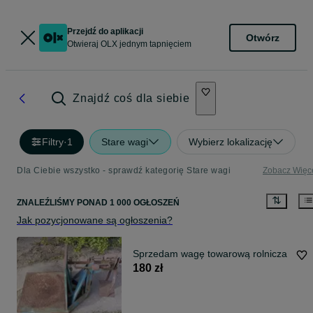
Przejdź do aplikacji
Otwórz
Otwieraj OLX jednym tapnięciem
Znajdź coś dla siebie
Filtry
·
1
Stare wagi
Wybierz lokalizację
Dla Ciebie wszystko - sprawdź kategorię Stare wagi
Zobacz Więc
ZNALEŹLIŚMY
PONAD
1 000 OGŁOSZEŃ
Jak pozycjonowane są ogłoszenia?
Sprzedam wagę towarową rolnicza
180 zł