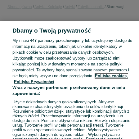
Strona główna
Antyki i Kolekcje
Antyki
Zabytki techniki
Stare wagi
POLSKA
Dbamy o Twoją prywatność
KATEGORIA
My i nasi
447
partnerzy przechowujemy lub uzyskujemy dostęp do
informacji na urządzeniu, takich jak unikalne identyfikatory w
plikach cookie w celu przetwarzania danych osobowych.
Skorzystaj z największego serwisu ogłoszeniowego w Polsce. Kupuj to, czego pragniesz i sprzedawaj to, czego już nie potrzebujesz w kategorii Stare wagi!
Zobacz Więc
Użytkownik może zaakceptować wybory lub zarządzać nimi,
klikając poniżej lub w dowolnym momencie na stronie polityki
Mapa kategorii
prywatności. Te wybory będą sygnalizowane naszym partnerom i
nie będą miały wpływu na dane przeglądania.
Polityka cookies,
Mapa miejscowości
Polityka Prywatności
Mapa ministron
Wraz z naszymi partnerami przetwarzamy dane w celu
zapewnienia:
Popularne wyszukiwania
Użycie dokładnych danych geolokalizacyjnych. Aktywne
skanowanie charakterystyki urządzenia do celów identyfikacji.
Rozumienie odbiorców dzięki statystyce lub kombinacji danych z
różnych źródeł. Przechowywanie informacji na urządzeniu lub
dostęp do nich. Pomiar efektywności reklam. Rozwój i ulepszanie
usług. Tworzenie profili w celu personalizacji treści. Tworzenie
profili w celu spersonalizowanych reklam. Wykorzystywanie
ograniczonych danych do wyboru reklam. Wykorzystywanie