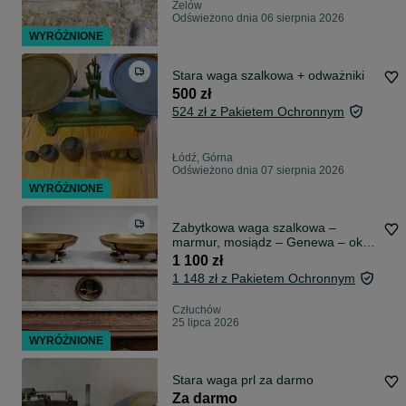
Zelów
Odświeżono dnia 06 sierpnia 2026
WYRÓŻNIONE
Stara waga szalkowa + odważniki
500 zł
524 zł z Pakietem Ochronnym
Łódź, Górna
Odświeżono dnia 07 sierpnia 2026
WYRÓŻNIONE
Zabytkowa waga szalkowa –
marmur, mosiądz – Genewa – ok.
1883 r.
1 100 zł
1 148 zł z Pakietem Ochronnym
Człuchów
25 lipca 2026
WYRÓŻNIONE
Stara waga prl za darmo
Za darmo