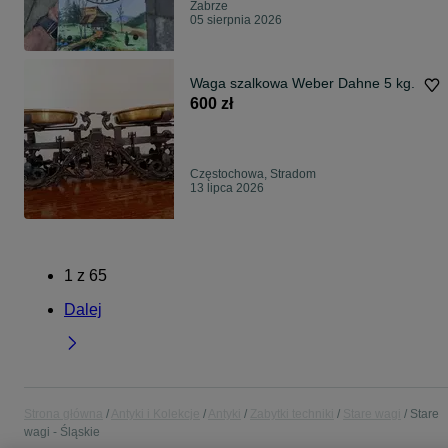
Zabrze
05 sierpnia 2026
Waga szalkowa Weber Dahne 5 kg.
600 zł
Częstochowa, Stradom
13 lipca 2026
1
z
65
Dalej
Strona główna
Antyki i Kolekcje
Antyki
Zabytki techniki
Stare wagi
Stare
wagi - Śląskie