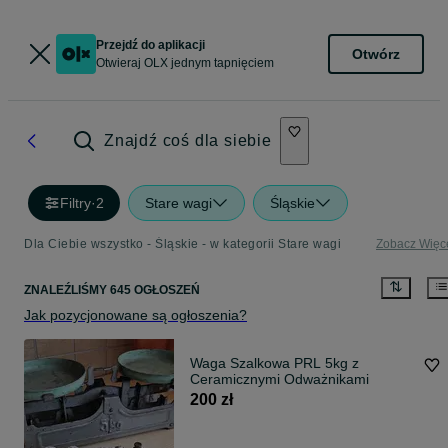
Przejdź do aplikacji
Otwórz
Otwieraj OLX jednym tapnięciem
Znajdź coś dla siebie
Filtry
·
2
Stare wagi
Śląskie
Dla Ciebie wszystko - Śląskie - w kategorii Stare wagi
Zobacz Więc
ZNALEŹLIŚMY 645 OGŁOSZEŃ
Jak pozycjonowane są ogłoszenia?
Waga Szalkowa PRL 5kg z
Ceramicznymi Odważnikami
200 zł