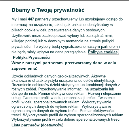
Dbamy o Twoją prywatność
POLSKA » ŚLĄSKIE
My i nasi
447
partnerzy przechowujemy lub uzyskujemy dostęp do
informacji na urządzeniu, takich jak unikalne identyfikatory w
KATEGORIA
plikach cookie w celu przetwarzania danych osobowych.
Użytkownik może zaakceptować wybory lub zarządzać nimi,
Skorzystaj z największego serwisu ogłoszeniowego - Śląskie i okolice! - kupuj lub sprzedawaj jeszcze wygodniej w kategorii Stare wagi!
Zobacz Więc
klikając poniżej lub w dowolnym momencie na stronie polityki
prywatności. Te wybory będą sygnalizowane naszym partnerom i
nie będą miały wpływu na dane przeglądania.
Polityka cookies,
Mapa kategorii
Polityka Prywatności
Mapa miejscowości
Wraz z naszymi partnerami przetwarzamy dane w celu
zapewnienia:
Mapa ministron
Użycie dokładnych danych geolokalizacyjnych. Aktywne
Popularne wyszukiwania
skanowanie charakterystyki urządzenia do celów identyfikacji.
Rozumienie odbiorców dzięki statystyce lub kombinacji danych z
różnych źródeł. Przechowywanie informacji na urządzeniu lub
dostęp do nich. Pomiar efektywności reklam. Rozwój i ulepszanie
usług. Tworzenie profili w celu personalizacji treści. Tworzenie
profili w celu spersonalizowanych reklam. Wykorzystywanie
ograniczonych danych do wyboru reklam. Wykorzystywanie
ograniczonych danych do wyboru treści. Pomiar efektywności
treści. Wykorzystanie profili do wyboru spersonalizowanych reklam.
Wykorzystywanie profili w celu doboru spersonalizowanych treści.
Lista partnerów (dostawców)