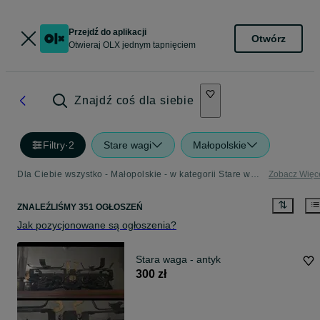
Przejdź do aplikacji
Otwórz
Otwieraj OLX jednym tapnięciem
Znajdź coś dla siebie
Filtry
·
2
Stare wagi
Małopolskie
Dla Ciebie wszystko - Małopolskie - w kategorii Stare wagi
Zobacz Więc
ZNALEŹLIŚMY 351 OGŁOSZEŃ
Jak pozycjonowane są ogłoszenia?
Stara waga - antyk
300 zł