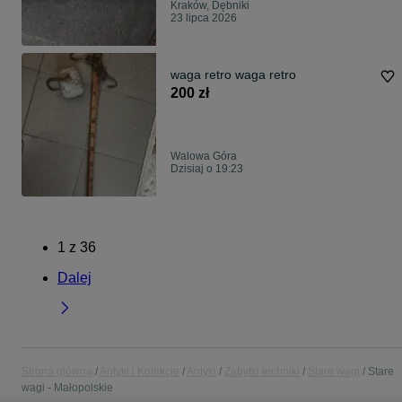
Kraków, Dębniki
23 lipca 2026
waga retro waga retro
200 zł
Walowa Góra
Dzisiaj o 19:23
1
z
36
Dalej
Strona główna
Antyki i Kolekcje
Antyki
Zabytki techniki
Stare wagi
Stare
wagi - Małopolskie