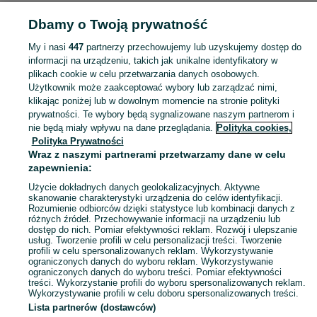
Dbamy o Twoją prywatność
POLSKA » MAŁOPOLSKIE
My i nasi
447
partnerzy przechowujemy lub uzyskujemy dostęp do
informacji na urządzeniu, takich jak unikalne identyfikatory w
KATEGORIA
plikach cookie w celu przetwarzania danych osobowych.
Użytkownik może zaakceptować wybory lub zarządzać nimi,
Skorzystaj z największego serwisu ogłoszeniowego - Małopolskie i okolice! - kupuj lub sprzedawaj jeszcze wygodniej w kategorii Stare wagi!
Zobacz Więc
klikając poniżej lub w dowolnym momencie na stronie polityki
prywatności. Te wybory będą sygnalizowane naszym partnerom i
nie będą miały wpływu na dane przeglądania.
Polityka cookies,
Mapa kategorii
Polityka Prywatności
Mapa miejscowości
Wraz z naszymi partnerami przetwarzamy dane w celu
zapewnienia:
Mapa ministron
Użycie dokładnych danych geolokalizacyjnych. Aktywne
Popularne wyszukiwania
skanowanie charakterystyki urządzenia do celów identyfikacji.
Rozumienie odbiorców dzięki statystyce lub kombinacji danych z
różnych źródeł. Przechowywanie informacji na urządzeniu lub
dostęp do nich. Pomiar efektywności reklam. Rozwój i ulepszanie
usług. Tworzenie profili w celu personalizacji treści. Tworzenie
profili w celu spersonalizowanych reklam. Wykorzystywanie
ograniczonych danych do wyboru reklam. Wykorzystywanie
ograniczonych danych do wyboru treści. Pomiar efektywności
treści. Wykorzystanie profili do wyboru spersonalizowanych reklam.
Wykorzystywanie profili w celu doboru spersonalizowanych treści.
Lista partnerów (dostawców)