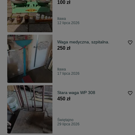
odważników
100 zł
Iława
12 lipca 2026
Waga medyczna, szpitalna.
250 zł
Iława
17 lipca 2026
Stara waga WP 308
450 zł
Świętajno
29 lipca 2026