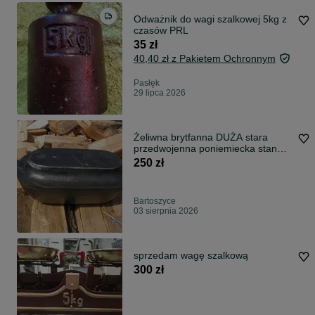
Odważnik do wagi szalkowej 5kg z
czasów PRL
35 zł
40,40 zł z Pakietem Ochronnym
Pasłęk
29 lipca 2026
Żeliwna brytfanna DUŻA stara
przedwojenna poniemiecka stan
BD waga 10 KG
250 zł
Bartoszyce
03 sierpnia 2026
sprzedam wagę szalkową
300 zł