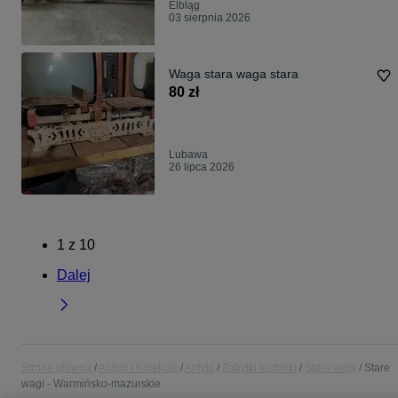
Elbląg
03 sierpnia 2026
Waga stara waga stara
80 zł
Lubawa
26 lipca 2026
1
z
10
Dalej
Strona główna
Antyki i Kolekcje
Antyki
Zabytki techniki
Stare wagi
Stare
wagi - Warmińsko-mazurskie