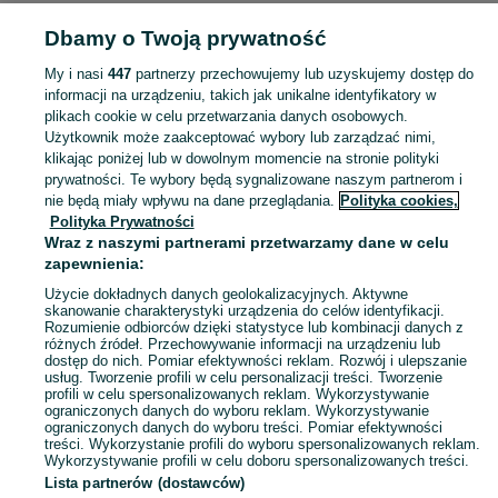
Dbamy o Twoją prywatność
POLSKA » WARMIŃSKO-MAZURSKIE
My i nasi
447
partnerzy przechowujemy lub uzyskujemy dostęp do
informacji na urządzeniu, takich jak unikalne identyfikatory w
KATEGORIA
plikach cookie w celu przetwarzania danych osobowych.
Użytkownik może zaakceptować wybory lub zarządzać nimi,
Skorzystaj z największego serwisu ogłoszeniowego - Warmińsko-mazurskie i okolice! - kupuj lub sprzedawaj jeszcze wygodniej w kategorii Stare wagi!
Zobacz Więc
klikając poniżej lub w dowolnym momencie na stronie polityki
prywatności. Te wybory będą sygnalizowane naszym partnerom i
nie będą miały wpływu na dane przeglądania.
Polityka cookies,
Mapa kategorii
Polityka Prywatności
Mapa miejscowości
Wraz z naszymi partnerami przetwarzamy dane w celu
zapewnienia:
Mapa ministron
Użycie dokładnych danych geolokalizacyjnych. Aktywne
Popularne wyszukiwania
skanowanie charakterystyki urządzenia do celów identyfikacji.
Rozumienie odbiorców dzięki statystyce lub kombinacji danych z
różnych źródeł. Przechowywanie informacji na urządzeniu lub
dostęp do nich. Pomiar efektywności reklam. Rozwój i ulepszanie
usług. Tworzenie profili w celu personalizacji treści. Tworzenie
profili w celu spersonalizowanych reklam. Wykorzystywanie
ograniczonych danych do wyboru reklam. Wykorzystywanie
ograniczonych danych do wyboru treści. Pomiar efektywności
treści. Wykorzystanie profili do wyboru spersonalizowanych reklam.
Wykorzystywanie profili w celu doboru spersonalizowanych treści.
Lista partnerów (dostawców)