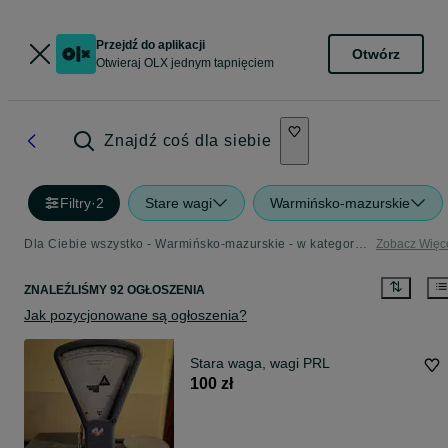
Przejdź do aplikacji
Otwórz
Otwieraj OLX jednym tapnięciem
Znajdź coś dla siebie
Filtry
·
2
Stare wagi
Warmińsko-mazurskie
Dla Ciebie wszystko - Warmińsko-mazurskie - w kategorii Stare wagi
Zobacz Więc
ZNALEŹLIŚMY 92 OGŁOSZENIA
Jak pozycjonowane są ogłoszenia?
Stara waga, wagi PRL
100 zł