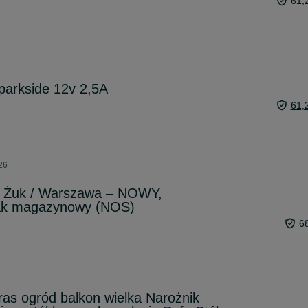
61,
parkside 12v 2,5A
61,
26
 Żuk / Warszawa – NOWY,
żak magazynowy (NOS)
6
ras ogród balkon wielka Narożnik