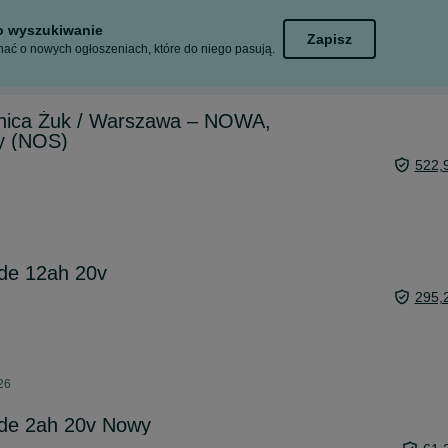
to wyszukiwanie
Zapisz
ać o nowych ogłoszeniach, które do niego pasują.
wnica Żuk / Warszawa – NOWA,
y (NOS)
522,
ide 12ah 20v
295,
26
ide 2ah 20v Nowy