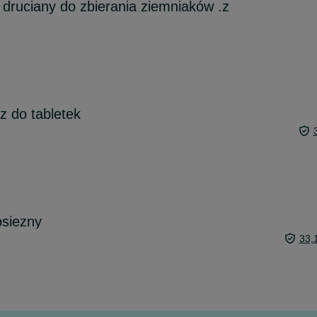
 druciany do zbierania ziemniaków .z
z do tabletek
siezny
33,