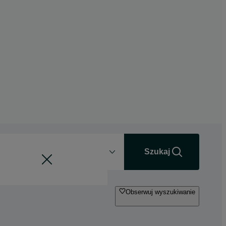
Odległość
+0 km
Szukaj
Obserwuj wyszukiwanie