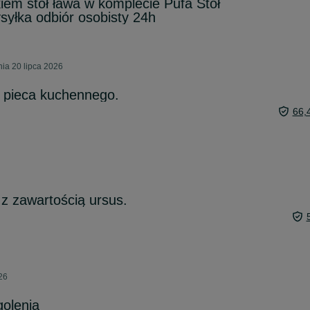
kiem stół ława w komplecie Pufa Stół
syłka odbiór osobisty 24h
ia 20 lipca 2026
d pieca kuchennego.
66,
z zawartością ursus.
26
golenia