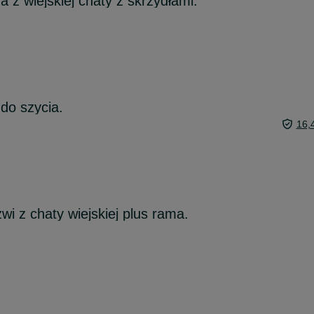
 z wiejskiej chaty z skrzydłami.
do szycia.
16,
zwi z chaty wiejskiej plus rama.