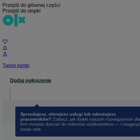
Przejdź do głównej części
Przejdź do stopki
Czat
Twoje konto
Dodaj ogłoszenie
Dla biznesu
opens in a new tab
Sprzedajesz, oferujesz usługi lub rekrutujesz
pracowników?
Zobacz, jak dzięki naszym rozwiązaniom dl
firm możesz dotrzeć do milionów użytkowników — i osiągną
swoje cele.