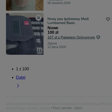
06 sierpnia 2026
Nowy pas lędźwiowy Medi
Lumbamed Basic.
Nowe
100 zł
107 zł z Pakietem Ochronnym
Zabrze
12 lipca 2026
1
z
100
Dalej
Strona główna
Zdrowie i Uroda
Sprzęt rehabilitacyjny i ortopedyczny
Pasy 
gorsety
Pasy i gorsety - Łódzkie
Pasy i gorsety - Zgierz