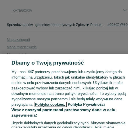
KATEGORIA
Zobacz Więc
Sprzedaż pasów i gorsetów ortopedycznych Zgierz ▶️ Produkty lędźwiowe i korekcyjne ✅ Nowe i używane w atrakcyjnych cenach ☝ Znajdź oferty na OLX.pl!
Mapa kategorii
Mapa miejscowości
Mapa ministron
Dbamy o Twoją prywatność
Popularne wyszukiwania
My i nasi
447
partnerzy przechowujemy lub uzyskujemy dostęp do
informacji na urządzeniu, takich jak unikalne identyfikatory w plikach
cookie w celu przetwarzania danych osobowych. Użytkownik może
zaakceptować wybory lub zarządzać nimi, klikając poniżej lub w
dowolnym momencie na stronie polityki prywatności. Te wybory będą
sygnalizowane naszym partnerom i nie będą miały wpływu na dane
przeglądania.
Polityka cookies,
Polityka Prywatności
Wraz z naszymi partnerami przetwarzamy dane w celu
zapewnienia:
Użycie dokładnych danych geolokalizacyjnych. Aktywne skanowanie
charakterystyki urządzenia do celów identyfikacji. Rozumienie