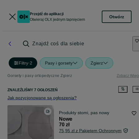
Przejdź do aplikacji
Otwórz
Otwieraj OLX jednym tapnięciem
Znajdź coś dla siebie
Filtry
·
2
Pasy i gorsety
Zgierz
Gorsety i pasy ortopedyczne Zgierz
Zobacz Więc
ZNALEŹLIŚMY 7 OGŁOSZEŃ
Jak pozycjonowane są ogłoszenia?
Produkty stomi, pas nowy
Nowe
70 zł
75,95 zł z Pakietem Ochronnym