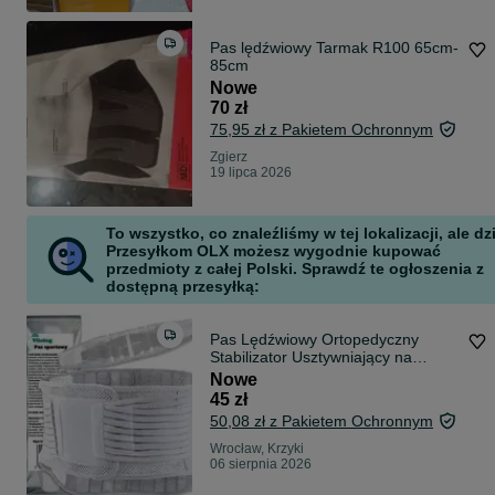
Pas lędźwiowy Tarmak R100 65cm-
85cm
Nowe
70 zł
75,95 zł z Pakietem Ochronnym
Zgierz
19 lipca 2026
To wszystko, co znaleźliśmy w tej lokalizacji, ale dz
Przesyłkom OLX możesz wygodnie kupować
przedmioty z całej Polski. Sprawdź te ogłoszenia z
dostępną przesyłką:
Pas Lędźwiowy Ortopedyczny
Stabilizator Usztywniający na
Kręgosłup
Nowe
45 zł
50,08 zł z Pakietem Ochronnym
Wrocław, Krzyki
06 sierpnia 2026