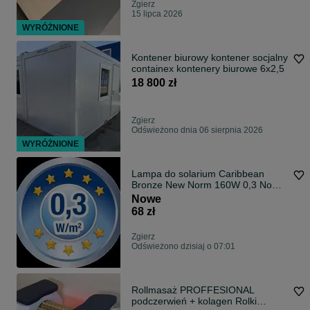
Zgierz
15 lipca 2026
WYRÓŻNIONE
Kontener biurowy kontener socjalny
containex kontenery biurowe 6x2,5
18 800 zł
Zgierz
Odświeżono dnia 06 sierpnia 2026
WYRÓŻNIONE
Lampa do solarium Caribbean
Bronze New Norm 160W 0,3 Nowa
Norma
Nowe
68 zł
Zgierz
Odświeżono dzisiaj o 07:01
Rollmasaż PROFFESIONAL
podczerwień + kolagen Rolki