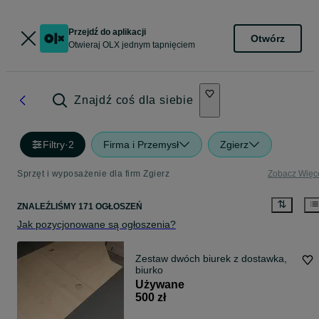
Przejdź do aplikacji
Otwórz
Otwieraj OLX jednym tapnięciem
Znajdź coś dla siebie
Filtry
·
2
Firma i Przemysł
Zgierz
Sprzęt i wyposażenie dla firm Zgierz
Zobacz Więc
ZNALEŹLIŚMY 171 OGŁOSZEŃ
Jak pozycjonowane są ogłoszenia?
Zestaw dwóch biurek z dostawka,
biurko
Używane
500 zł