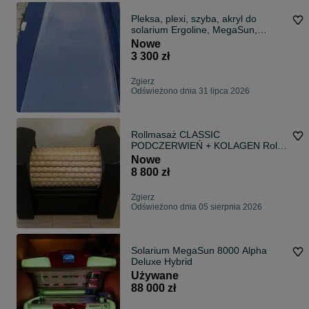
Pleksa, plexi, szyba, akryl do
solarium Ergoline, MegaSun,
Soltron, Luxura
Nowe
3 300 zł
Zgierz
Odświeżono dnia 31 lipca 2026
Rollmasaż CLASSIC
PODCZERWIEŃ + KOLAGEN Rolki
ROLLMASAŻER czarny od
Nowe
producenta
8 800 zł
Zgierz
Odświeżono dnia 05 sierpnia 2026
Solarium MegaSun 8000 Alpha
Deluxe Hybrid
Używane
88 000 zł