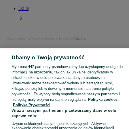
Dalej
Strona główna
Firma i Przemysł
Łódzkie
Zgierz
FIRMA I PRZEMYSŁ
Dbamy o Twoją prywatność
My i nasi
447
partnerzy przechowujemy lub uzyskujemy dostęp do
KATEGORIA
informacji na urządzeniu, takich jak unikalne identyfikatory w
plikach cookie w celu przetwarzania danych osobowych.
Użytkownik może zaakceptować wybory lub zarządzać nimi,
Zobacz Więc
Sprzedaż sprzętu i wyposażenia dla firm Zgierz ▶️ maszyny, biuro i inne ✅ Nowe i używane w atrakcyjnych cenach ✌ Sprawdź oferty na OLX.pl!
klikając poniżej lub w dowolnym momencie na stronie polityki
prywatności. Te wybory będą sygnalizowane naszym partnerom i
Mapa kategorii
nie będą miały wpływu na dane przeglądania.
Polityka cookies,
Polityka Prywatności
Mapa miejscowości
Wraz z naszymi partnerami przetwarzamy dane w celu
Mapa ministron
zapewnienia:
Popularne wyszukiwania
Użycie dokładnych danych geolokalizacyjnych. Aktywne
skanowanie charakterystyki urządzenia do celów identyfikacji.