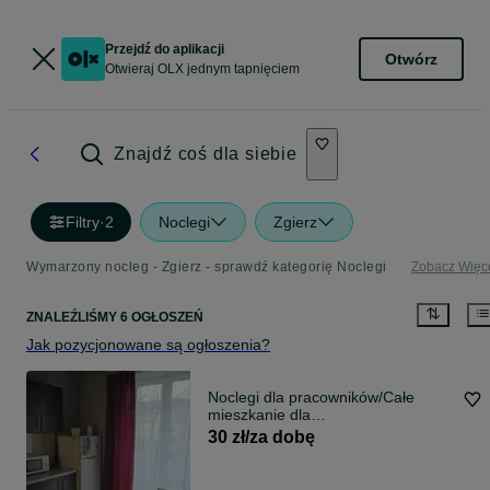
Przejdź do aplikacji
Otwórz
Otwieraj OLX jednym tapnięciem
Znajdź coś dla siebie
Filtry
·
2
Noclegi
Zgierz
Wymarzony nocleg - Zgierz - sprawdź kategorię Noclegi
Zobacz Więc
ZNALEŹLIŚMY 6 OGŁOSZEŃ
Jak pozycjonowane są ogłoszenia?
Noclegi dla pracowników/Całe
mieszkanie dla
firm/ZGIERZ/CENTRUM
30 zł/za dobę