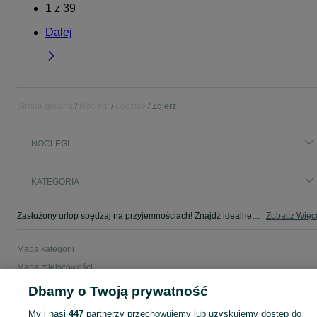
1
z
39
Dalej
Strona główna
Noclegi
Łódzkie
Zgierz
NOCLEGI
KATEGORIA
Zasłużony urlop spędzaj na przyjemnościach! Znajdź idealne miejsce na wypoczynek w kategorii Noclegi na OLX - Zgierz i okolice!
Zobacz Więc
Mapa kategorii
Mapa miejscowości
Mapa ministron
Dbamy o Twoją prywatność
Popularne wyszukiwania
My i nasi
447
partnerzy przechowujemy lub uzyskujemy dostęp do