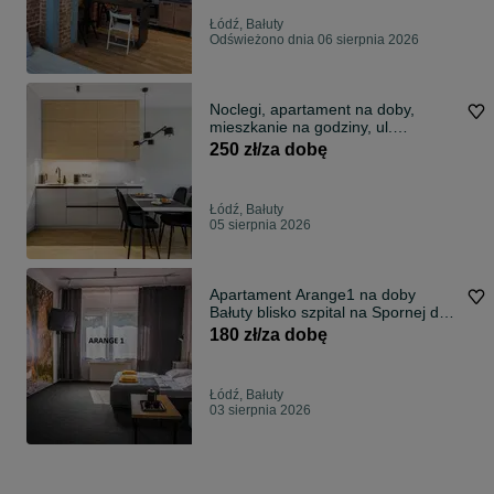
Łódź, Bałuty
Odświeżono dnia 06 sierpnia 2026
Noclegi, apartament na doby,
mieszkanie na godziny, ul.
Pogonowskiego
250 zł/za dobę
Łódź, Bałuty
05 sierpnia 2026
Apartament Arange1 na doby
Bałuty blisko szpital na Spornej do
3 os.
180 zł/za dobę
Łódź, Bałuty
03 sierpnia 2026