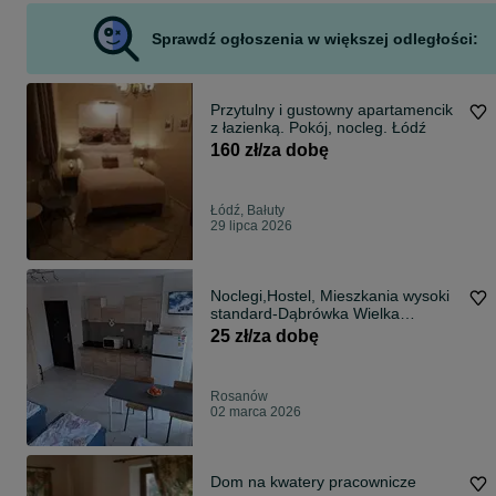
Sprawdź ogłoszenia w większej odległości:
Przytulny i gustowny apartamencik
z łazienką. Pokój, nocleg. Łódź
160 zł/za dobę
Łódź, Bałuty
29 lipca 2026
Noclegi,Hostel, Mieszkania wysoki
standard-Dąbrówka Wielka
,Rosanów,Ozorków ,Zgierz,
25 zł/za dobę
Dąbrówka Wielka, Leśmierz
Rosanów
02 marca 2026
Dom na kwatery pracownicze