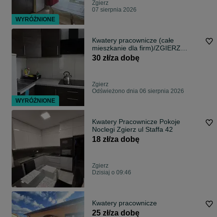
Zgierz
07 sierpnia 2026
WYRÓŻNIONE
Kwatery pracownicze (całe
mieszkanie dla firm)/ZGIERZ
CENTRUM
30 zł/za dobę
Zgierz
Odświeżono dnia 06 sierpnia 2026
WYRÓŻNIONE
Kwatery Pracownicze Pokoje
Noclegi Zgierz ul Staffa 42
18 zł/za dobę
Zgierz
Dzisiaj o 09:46
Kwatery pracownicze
25 zł/za dobę