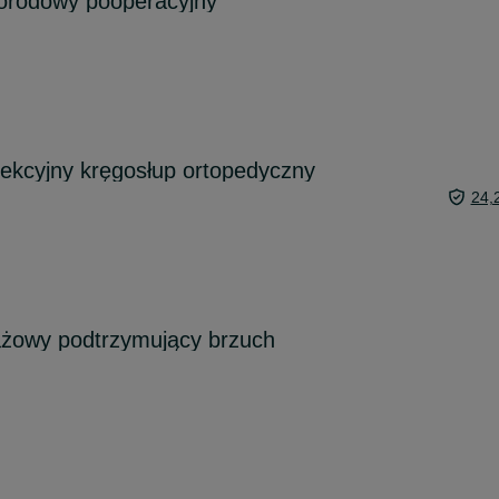
orodowy pooperacyjny
ekcyjny kręgosłup ortopedyczny
24,
ążowy podtrzymujący brzuch