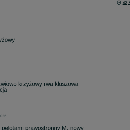
43,
zyżowy
dźwiowo krzyżowy rwa kluszowa
cja
2026
 pelotami prawostronny M, nowy