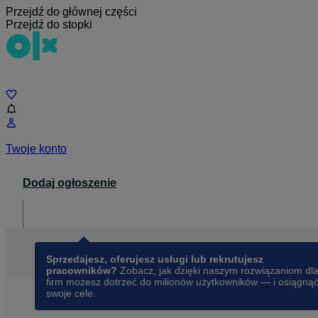
Przejdź do głównej części
Przejdź do stopki
Czat
Twoje konto
Dodaj ogłoszenie
Dla biznesu
opens in a new tab
Sprzedajesz, oferujesz usługi lub rekrutujesz
pracowników?
Zobacz, jak dzięki naszym rozwiązaniom dl
firm możesz dotrzeć do milionów użytkowników — i osiągną
swoje cele.