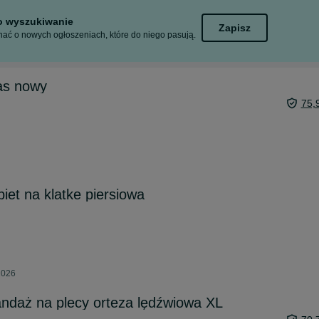
to wyszukiwanie
Zapisz
ać o nowych ogłoszeniach, które do niego pasują.
as nowy
75,
iet na klatke piersiowa
2026
ndaż na plecy orteza lędźwiowa XL