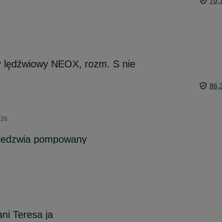
70,
ny lędźwiowy NEOX, rozm. S nie
86,
026
 ledzwia pompowany
ni Teresa ja