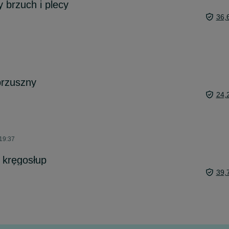
 brzuch i plecy
36,
rzuszny
24,
 19:37
 kręgosłup
39,