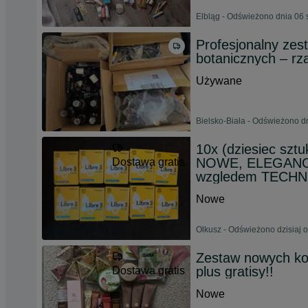
Elbląg - Odświeżono dnia 06 
Profesjonalny zes
botanicznych – rza
Używane
Bielsko-Biała - Odświeżono d
10x (dziesiec sztu
NOWE, ELEGANCKI
Dostawa gratis
wzgledem TECH
Nowe
Olkusz - Odświeżono dzisiaj 
Zestaw nowych kos
plus gratisy!!
Dostawa gratis
Nowe