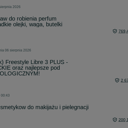
sierpnia 2026
taw do robienia perfum
dkie olejki, waga, butelki
769,
nia 06 sierpnia 2026
k) Freestyle Libre 3 PLUS -
E oraz najlepsze pod
NOLOGICZNYM!
2 6
o 00:43
metykow do makijażu i pielegnacji
200,