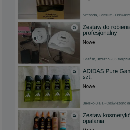
Szczecin, Centrum - Odświeżo
Zestaw do robieni
profesjonalny
Nowe
Gdańsk, Brzeźno - 06 sierpni
ADIDAS Pure Game
szt.
Nowe
Bielsko-Biała - Odświeżono d
Zestaw kosmetykó
opalania