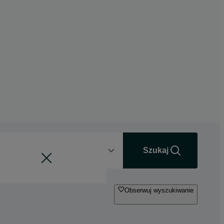
Odległość
+0 km
Szukaj
Obserwuj wyszukiwanie