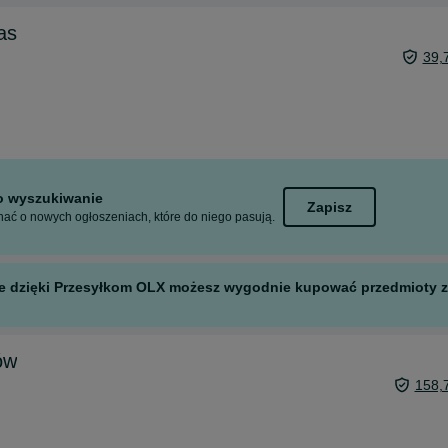
as
39,
to wyszukiwanie
Zapisz
ać o nowych ogłoszeniach, które do niego pasują.
 ale dzięki Przesyłkom OLX możesz wygodnie kupować przedmioty z 
ów
158,