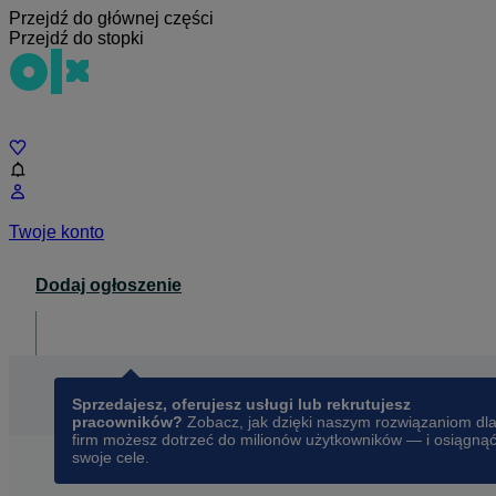
Przejdź do głównej części
Przejdź do stopki
Czat
Twoje konto
Dodaj ogłoszenie
Dla biznesu
opens in a new tab
Sprzedajesz, oferujesz usługi lub rekrutujesz
pracowników?
Zobacz, jak dzięki naszym rozwiązaniom dl
firm możesz dotrzeć do milionów użytkowników — i osiągną
swoje cele.