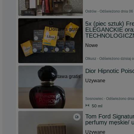
Ostrów - Odświeżono dnia 06 
5x (piec sztuk) F
ELEGANCKIE oraz
Dostawa gratis
TECHNOLOGICZ
Nowe
Olkusz - Odświeżono dzisiaj 
Dior Hipnotic Pois
Dostawa gratis
Używane
Sosnowiec - Odświeżono dnia
50 ml
Tom Ford Signatu
perfumy męskie/ u
Używane