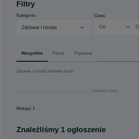
Filtry
Kategoria
Cena
Zdrowie i Uroda
Wszystkie
Firma
Prywatne
Zdrowie i Uroda Smólsko Duże
Strona główna
Zdrowie i Uroda
Lubelskie
Smólsko Duże
Makijaż
1
Znaleźliśmy 1 ogłoszenie