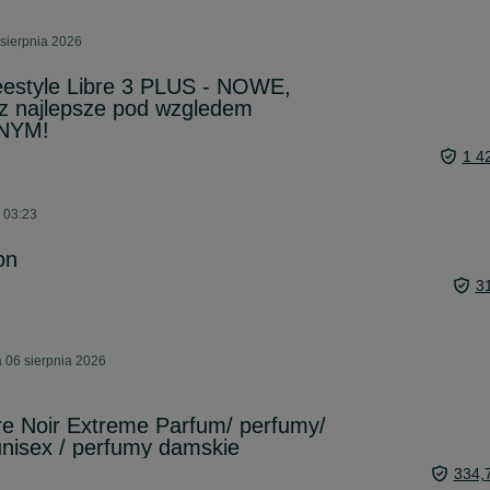
sierpnia 2026
reestyle Libre 3 PLUS - NOWE,
 najlepsze pod wzgledem
NYM!
1 4
o 03:23
on
3
 06 sierpnia 2026
re Noir Extreme Parfum/ perfumy/
nisex / perfumy damskie
334,