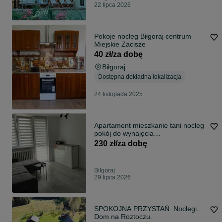
22 lipca 2026
Pokoje nocleg Biłgoraj centrum
Miejskie Zacisze
40 zł/za dobę
Biłgoraj
Dostępna dokładna lokalizacja
24 listopada 2025
Apartament mieszkanie tani nocleg
pokój do wynajęcia
krótkoterminowo
230 zł/za dobę
Biłgoraj
29 lipca 2026
SPOKOJNA PRZYSTAŃ. Noclegi.
Dom na Roztoczu.