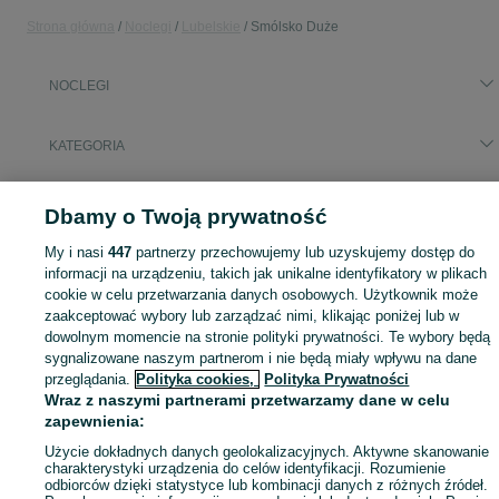
Strona główna
Noclegi
Lubelskie
Smólsko Duże
NOCLEGI
KATEGORIA
Zasłużony urlop spędzaj na przyjemnościach! Znajdź idealne miejsce na wypoczynek w kategorii Noclegi na OLX - Smólsko Duże i okolice!
Zobacz Więc
Dbamy o Twoją prywatność
Mapa kategorii
My i nasi
447
partnerzy przechowujemy lub uzyskujemy dostęp do
informacji na urządzeniu, takich jak unikalne identyfikatory w plikach
Mapa miejscowości
cookie w celu przetwarzania danych osobowych. Użytkownik może
Mapa ministron
zaakceptować wybory lub zarządzać nimi, klikając poniżej lub w
dowolnym momencie na stronie polityki prywatności. Te wybory będą
Popularne wyszukiwania
sygnalizowane naszym partnerom i nie będą miały wpływu na dane
przeglądania.
Polityka cookies,
Polityka Prywatności
Wraz z naszymi partnerami przetwarzamy dane w celu
zapewnienia:
Użycie dokładnych danych geolokalizacyjnych. Aktywne skanowanie
charakterystyki urządzenia do celów identyfikacji. Rozumienie
odbiorców dzięki statystyce lub kombinacji danych z różnych źródeł.