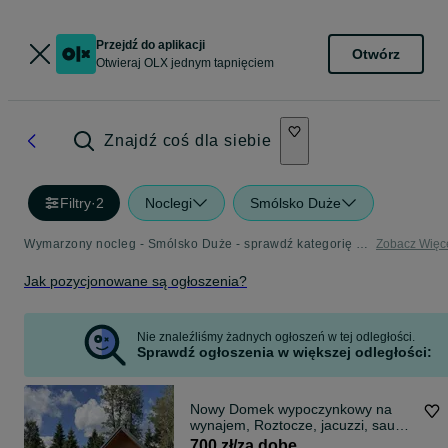
Przejdź do aplikacji
Otwórz
Otwieraj OLX jednym tapnięciem
Znajdź coś dla siebie
Filtry
·
2
Noclegi
Smólsko Duże
Wymarzony nocleg - Smólsko Duże - sprawdź kategorię Noclegi
Zobacz Więc
Jak pozycjonowane są ogłoszenia?
Nie znaleźliśmy żadnych ogłoszeń w tej odległości.
Sprawdź ogłoszenia w większej odległości:
Nowy Domek wypoczynkowy na
wynajem, Roztocze, jacuzzi, sauna,
staw, ryby ,las,
700 zł/za dobę