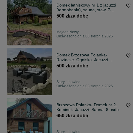
Domek letniskowy nr 1 z jacuzzi
(termobania), sauna, staw, 7-
osobowy
500 zł/za dobę
Majdan Nowy
Odświeżono dnia 08 sierpnia 2026
Domek Brzozowa Polanka-
Roztocze. Ognisko. Jacuzzi -
Sauna.
500 zł/za dobę
Stary Lipowiec
Odświeżono dnia 03 sierpnia 2026
Brzozowa Polanka- Domek nr 2.
Kominek. Jacuzzi. Sauna. 8 osób.
650 zł/za dobę
Stary Lipowiec