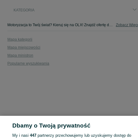
KATEGORIA
Motoryzacja to Twój świat? Kieruj się na OLX! Znajdź ofertę dla siebie w kategorii Motoryzacja na OLX - Smólsko Duże i okolice!
Zobacz Więc
Mapa kategorii
Mapa miejscowości
Mapa ministron
Popularne wyszukiwania
Dbamy o Twoją prywatność
My i nasi
447
partnerzy przechowujemy lub uzyskujemy dostęp do