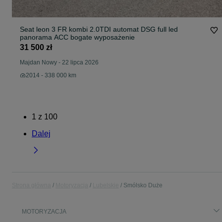
Seat leon 3 FR kombi 2.0TDI automat DSG full led
panorama ACC bogate wyposażenie
31 500 zł
Majdan Nowy
-
22 lipca 2026
2014 - 338 000 km
1
z
100
Dalej
Strona główna
Motoryzacja
Lubelskie
Smólsko Duże
MOTORYZACJA