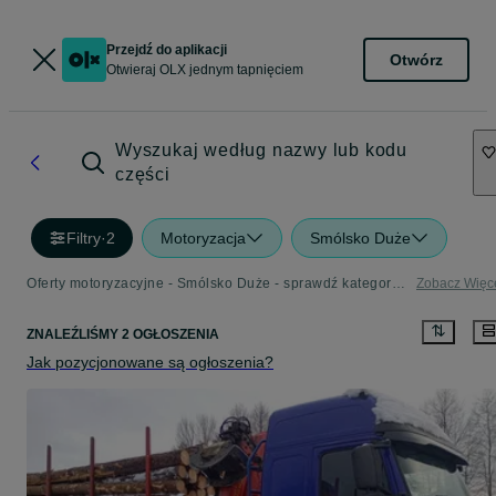
Przejdź do aplikacji
Otwórz
Otwieraj OLX jednym tapnięciem
Wyszukaj według nazwy lub kodu
części
Filtry
·
2
Motoryzacja
Smólsko Duże
Oferty motoryzacyjne - Smólsko Duże - sprawdź kategorię Motoryzacja
Zobacz Więc
ZNALEŹLIŚMY 2 OGŁOSZENIA
Jak pozycjonowane są ogłoszenia?