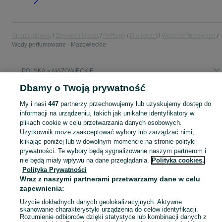
Strona główna
Zdrowie i Uroda
Perfumy
Dla kobiet
Wody perfumowane
Wody perfumowane - Mazowieckie
POLSKA » MAZOWIECKIE
Dbamy o Twoją prywatność
KATEGORIA
My i nasi
447
partnerzy przechowujemy lub uzyskujemy dostęp do
informacji na urządzeniu, takich jak unikalne identyfikatory w
Zobacz Więc
plikach cookie w celu przetwarzania danych osobowych.
Sprzedaż wód perfumowanych damskich Mazowieckie ▶️ Trwałe zapachy znanych marek ✅ Nowe i używane w atrakcyjnych cenach ☝ Sprawdź oferty na OLX.pl!
Użytkownik może zaakceptować wybory lub zarządzać nimi,
klikając poniżej lub w dowolnym momencie na stronie polityki
Mapa kategorii
prywatności. Te wybory będą sygnalizowane naszym partnerom i
nie będą miały wpływu na dane przeglądania.
Polityka cookies,
Mapa miejscowości
Polityka Prywatności
Mapa ministron
Wraz z naszymi partnerami przetwarzamy dane w celu
Popularne wyszukiwania
zapewnienia:
Użycie dokładnych danych geolokalizacyjnych. Aktywne
skanowanie charakterystyki urządzenia do celów identyfikacji.
Rozumienie odbiorców dzięki statystyce lub kombinacji danych z