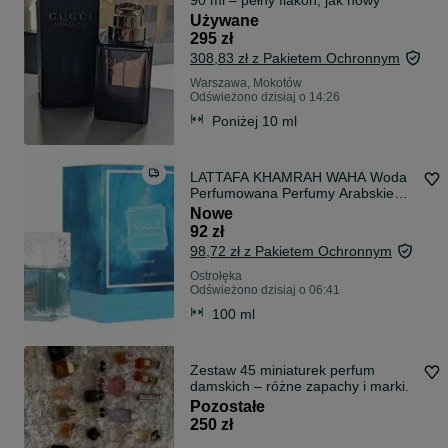
90 ml – pełny flakon, jak nowy
Używane
295 zł
308,83 zł z Pakietem Ochronnym
Warszawa, Mokotów
Odświeżono dzisiaj o 14:26
Poniżej 10 ml
LATTAFA KHAMRAH WAHA Woda
Perfumowana Perfumy Arabskie
100ml FOLIA
Nowe
92 zł
98,72 zł z Pakietem Ochronnym
Ostrołęka
Odświeżono dzisiaj o 06:41
100 ml
Zestaw 45 miniaturek perfum
damskich – różne zapachy i marki.
Pozostałe
250 zł