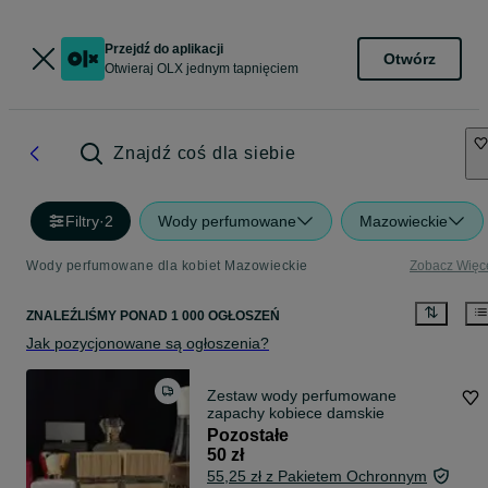
Przejdź do aplikacji
Otwórz
Otwieraj OLX jednym tapnięciem
Znajdź coś dla siebie
Filtry
·
2
Wody perfumowane
Mazowieckie
Wody perfumowane dla kobiet Mazowieckie
Zobacz Więc
ZNALEŹLIŚMY
PONAD
1 000 OGŁOSZEŃ
Jak pozycjonowane są ogłoszenia?
Zestaw wody perfumowane
zapachy kobiece damskie
Pozostałe
50 zł
55,25 zł z Pakietem Ochronnym