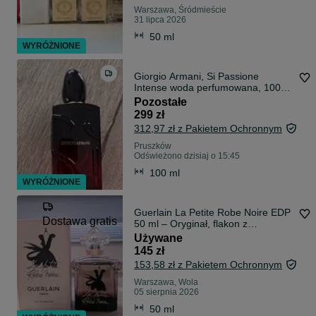
Warszawa, Śródmieście
31 lipca 2026
50 ml
WYRÓŻNIONE
Giorgio Armani, Si Passione
Intense woda perfumowana, 100
ml
Pozostałe
299 zł
312,97 zł z Pakietem Ochronnym
Pruszków
Odświeżono dzisiaj o 15:45
100 ml
WYRÓŻNIONE
Guerlain La Petite Robe Noire EDP
Dostawa gratis
50 ml – Oryginał, flakon z
pudełkiem
Używane
145 zł
153,58 zł z Pakietem Ochronnym
Warszawa, Wola
05 sierpnia 2026
50 ml