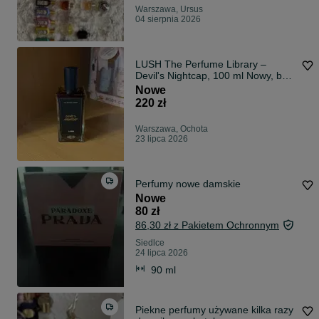
Warszawa, Ursus
04 sierpnia 2026
LUSH The Perfume Library –
Devil's Nightcap, 100 ml Nowy, bez
pudełka.
Nowe
220 zł
Warszawa, Ochota
23 lipca 2026
Perfumy nowe damskie
Nowe
80 zł
86,30 zł z Pakietem Ochronnym
Siedlce
24 lipca 2026
90 ml
Piekne perfumy używane kilka razy