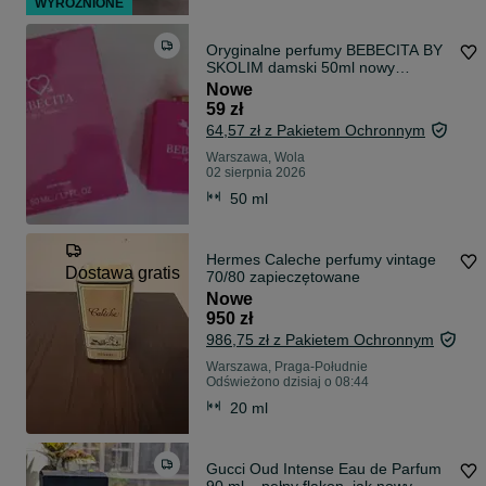
WYRÓŻNIONE
Oryginalne perfumy BEBECITA BY
SKOLIM damski 50ml nowy
zafoliowany!
Nowe
59 zł
64,57 zł z Pakietem Ochronnym
Warszawa, Wola
02 sierpnia 2026
50 ml
Hermes Caleche perfumy vintage
Dostawa gratis
70/80 zapieczętowane
Nowe
950 zł
986,75 zł z Pakietem Ochronnym
Warszawa, Praga-Południe
Odświeżono dzisiaj o 08:44
20 ml
Gucci Oud Intense Eau de Parfum