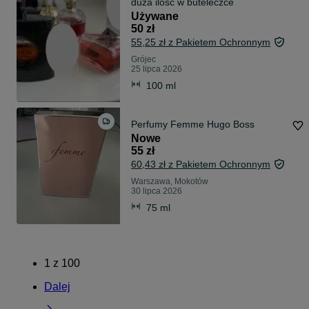
duza ilosc w buteleczce
Używane
50 zł
55,25 zł z Pakietem Ochronnym
Grójec
25 lipca 2026
100 ml
Perfumy Femme Hugo Boss
Nowe
55 zł
60,43 zł z Pakietem Ochronnym
Warszawa, Mokotów
30 lipca 2026
75 ml
1
z
100
Dalej