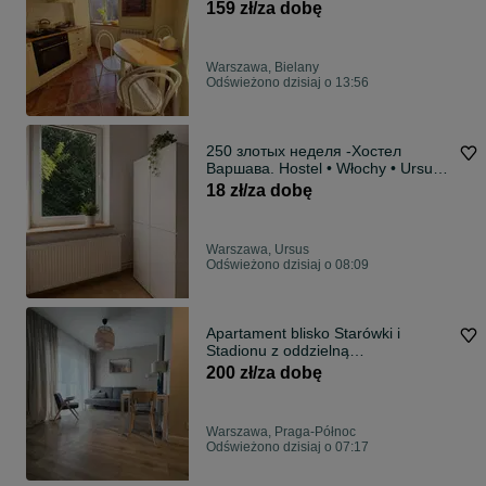
159 zł/za dobę
Warszawa, Bielany
Odświeżono dzisiaj o 13:56
250 злотых неделя -Хостел
Варшава. Hostel • Włochy • Ursus!
Kwatery
18 zł/za dobę
Warszawa, Ursus
Odświeżono dzisiaj o 08:09
Apartament blisko Starówki i
Stadionu z oddzielną
sypialnią_Mieszkanie na doby,
200 zł/za dobę
godziny
Warszawa, Praga-Północ
Odświeżono dzisiaj o 07:17