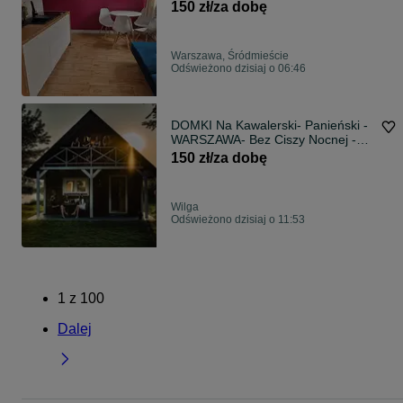
150 zł/za dobę
Warszawa, Śródmieście
Odświeżono dzisiaj o 06:46
DOMKI Na Kawalerski- Panieński -
WARSZAWA- Bez Ciszy Nocnej -
Jezioro
150 zł/za dobę
Wilga
Odświeżono dzisiaj o 11:53
1
z
100
Dalej