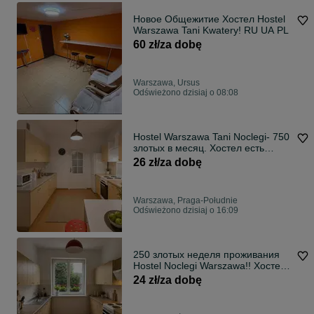
Новое Общежитие Хостел Hostel
Warszawa Tani Kwatery! RU UA PL
60 zł/za dobę
Warszawa, Ursus
Odświeżono dzisiaj o 08:08
Hostel Warszawa Tani Noclegi- 750
злотых в месяц. Хостел есть
места
26 zł/za dobę
Warszawa, Praga-Południe
Odświeżono dzisiaj o 16:09
250 злотых неделя проживания
Hostel Noclegi Warszawa!! Хостел
Варшава
24 zł/za dobę