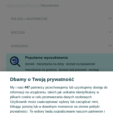
Strona główna
Noclegi
Mazowieckie
POLSKA » MAZOWIECKIE
NOCLEGI
KATEGORIA
Popularne wyszukiwania
domek
mieszkania na doby
domek na kawalerski
mieszkanie na godziny
domek nad jeziorem
noclegi
mieszkania na godziny
mieszkanie na doby
Dbamy o Twoją prywatność
Zobacz Więcej
My i nasi
447
partnerzy przechowujemy lub uzyskujemy dostęp do
informacji na urządzeniu, takich jak unikalne identyfikatory w
Zasłużony urlop spędzaj na przyjemnościach! Znajdź idealne miejsce na wypoczynek w kategorii Noclegi na OLX - Mazowieckie i okolice!
Zobacz Więc
plikach cookie w celu przetwarzania danych osobowych.
Użytkownik może zaakceptować wybory lub zarządzać nimi,
klikając poniżej lub w dowolnym momencie na stronie polityki
Mapa kategorii
prywatności. Te wybory będą sygnalizowane naszym partnerom i