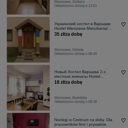
Warszawa, Żoliborz
Odświeżono dzisiaj o 13:01
Украинский хостел в Варшаве
Hostel Warszawa Mieszkania!
Speak RU UA PL
35 zł/za dobę
Warszawa, Ochota
Odświeżono dzisiaj o 08:45
Новый Хостел Варшава 2-х
местные комнаты Hostel
Warszawa
18 zł/za dobę
Warszawa, Białołęka
Odświeżono dzisiaj o 08:38
Noclegi w Centrum na doby. Dla
pracowników firm i prywatnie