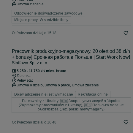
Umowa zlecenie
Odpowiednie doświadczenie zawodowe
Miejsce pracy: W siedzibie firmy
Odświeżono dzisiaj o 15:18
Pracownik produkcyjno-magazynowy, 20 ofert od 38 zł/h
+ bonusy| Срочная работа в Польше | Start Work Now!
Staffowo Sp. z o. o.
5 250 - 11 750 zł / mies. brutto
Zielonka
Pełny etat
Umowa o dzieło, Umowa o pracę, Umowa zlecenie
Doświadczenie nie jest wymagane
Rekrutacja online
Pracownicy z Ukrainy: 🇺🇦 Запрошуємо людей з України
(Zapraszamy pracowników z Ukrainy), 🇺🇦 Польська мова не
обов'язкова (Jęz. polski niewymagany)
Odświeżono dzisiaj o 16:48