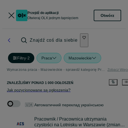
Przejdź do aplikacji
Otwórz
Otwieraj OLX jednym tapnięciem
Znajdź coś dla siebie
Filtry
·
2
Praca
Mazowieckie
Wymarzona praca - Mazowieckie - sprawdź kategorię Praca
Zobacz Więc
ZNALEŹLIŚMY
PONAD
1 000 OGŁOSZEŃ
Jak pozycjonowane są ogłoszenia?
🇺🇦 Автоматичний переклад українською
Pracownik / Pracownica utrzymania
czystości na Lotnisku w Warszawie (zmiany