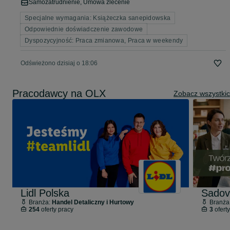
Samozatrudnienie, Umowa zlecenie
Specjalne wymagania: Książeczka sanepidowska
Odpowiednie doświadczenie zawodowe
Dyspozycyjność: Praca zmianowa, Praca w weekendy
Odświeżono dzisiaj o 18:06
Pracodawcy na OLX
Zobacz wszystki
Lidl Polska
Sadov
Branża:
Handel Detaliczny i Hurtowy
Branża
254
oferty pracy
3
oferty