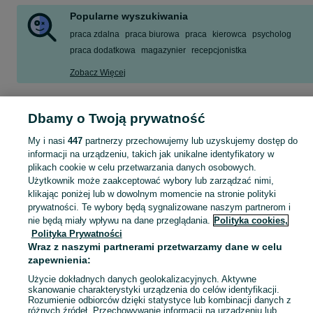
Popularne wyszukiwania
praca zdalna
praca biurowa
praca
kierowca
psycholog
praca dodatkowa
magazynier
recepcjonistka
Zobacz Więcej
Szukasz nowej pracy? Pomożemy Ci zawodowo! Znajdź ofertę dla siebie w kategorii Praca na OLX - Mazowieckie i okolice!
Zobacz Więc
Dbamy o Twoją prywatność
My i nasi
447
partnerzy przechowujemy lub uzyskujemy dostęp do
Mapa kategorii
informacji na urządzeniu, takich jak unikalne identyfikatory w
Mapa miejscowości
plikach cookie w celu przetwarzania danych osobowych.
Mapa ministron
Użytkownik może zaakceptować wybory lub zarządzać nimi,
klikając poniżej lub w dowolnym momencie na stronie polityki
Popularne wyszukiwania
prywatności. Te wybory będą sygnalizowane naszym partnerom i
nie będą miały wpływu na dane przeglądania.
Polityka cookies,
Polityka Prywatności
Wraz z naszymi partnerami przetwarzamy dane w celu
zapewnienia:
Użycie dokładnych danych geolokalizacyjnych. Aktywne
skanowanie charakterystyki urządzenia do celów identyfikacji.
Rozumienie odbiorców dzięki statystyce lub kombinacji danych z
różnych źródeł. Przechowywanie informacji na urządzeniu lub