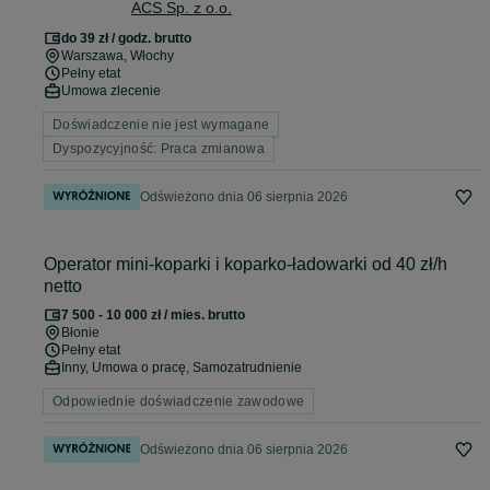
ACS Sp. z o.o.
12h)
do 39 zł / godz. brutto
Warszawa
, Włochy
Pełny etat
Umowa zlecenie
Doświadczenie nie jest wymagane
Dyspozycyjność: Praca zmianowa
Odświeżono dnia 06 sierpnia 2026
Operator mini-koparki i koparko-ładowarki od 40 zł/h
netto
7 500 - 10 000 zł / mies. brutto
Błonie
Pełny etat
Inny, Umowa o pracę, Samozatrudnienie
Odpowiednie doświadczenie zawodowe
Odświeżono dnia 06 sierpnia 2026