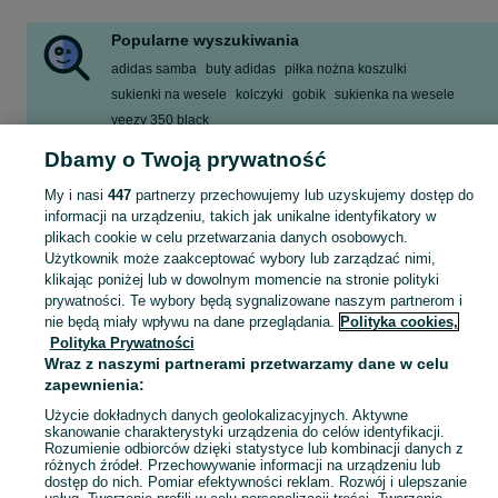
Popularne wyszukiwania
adidas samba
buty adidas
piłka nożna koszulki
sukienki na wesele
kolczyki
gobik
sukienka na wesele
yeezy 350 black
Dbamy o Twoją prywatność
Zobacz Więcej
My i nasi
447
partnerzy przechowujemy lub uzyskujemy dostęp do
Zobacz Więc
Moda Mazowieckie ▶️ Odzież, obuwie, torebki, akcesoria i biżuteria ✅ Nowe i używane w atrakcyjnych cenach ✌ Znajdź najlepsze ogłoszenia na OLX.pl!
informacji na urządzeniu, takich jak unikalne identyfikatory w
plikach cookie w celu przetwarzania danych osobowych.
Użytkownik może zaakceptować wybory lub zarządzać nimi,
Mapa kategorii
klikając poniżej lub w dowolnym momencie na stronie polityki
prywatności. Te wybory będą sygnalizowane naszym partnerom i
Mapa miejscowości
nie będą miały wpływu na dane przeglądania.
Polityka cookies,
Mapa ministron
Polityka Prywatności
Popularne wyszukiwania
Wraz z naszymi partnerami przetwarzamy dane w celu
zapewnienia:
Użycie dokładnych danych geolokalizacyjnych. Aktywne
skanowanie charakterystyki urządzenia do celów identyfikacji.
Rozumienie odbiorców dzięki statystyce lub kombinacji danych z
różnych źródeł. Przechowywanie informacji na urządzeniu lub
dostęp do nich. Pomiar efektywności reklam. Rozwój i ulepszanie