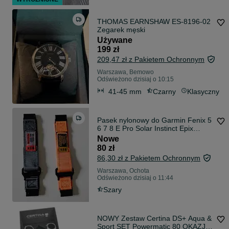
THOMAS EARNSHAW ES-8196-02
Zegarek męski
Używane
199 zł
209,47 zł z Pakietem Ochronnym
Warszawa, Bemowo
Odświeżono dzisiaj o 10:15
41-45 mm
Czarny
Klasyczny
Pasek nylonowy do Garmin Fenix 5
6 7 8 E Pro Solar Instinct Epix
QUCIKFIT
Nowe
80 zł
86,30 zł z Pakietem Ochronnym
Warszawa, Ochota
Odświeżono dzisiaj o 11:44
Szary
NOWY Zestaw Certina DS+ Aqua &
Sport SET Powermatic 80 OKAZJA