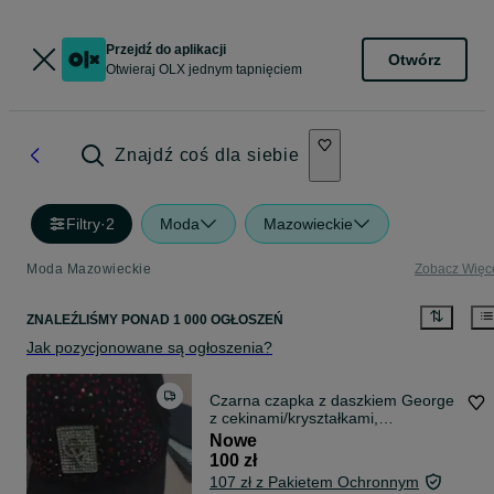
Przejdź do aplikacji
Otwórz
Otwieraj OLX jednym tapnięciem
Znajdź coś dla siebie
Filtry
·
2
Moda
Mazowieckie
Moda Mazowieckie
Zobacz Więc
ZNALEŹLIŚMY
PONAD
1 000 OGŁOSZEŃ
Jak pozycjonowane są ogłoszenia?
Czarna czapka z daszkiem George
z cekinami/kryształkami,
błyszcząca.
Nowe
100 zł
107 zł z Pakietem Ochronnym