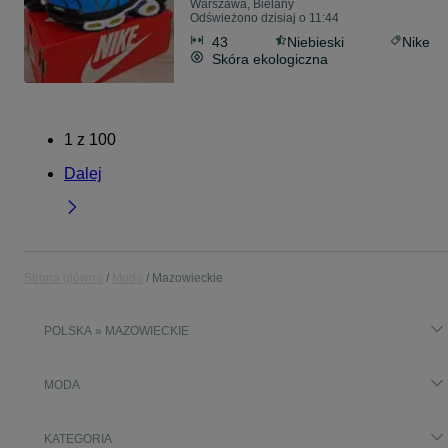
Warszawa, Bielany
Odświeżono dzisiaj o 11:44
43
Niebieski
Nike
Skóra ekologiczna
1
z
100
Dalej
Strona główna
Moda
Mazowieckie
POLSKA » MAZOWIECKIE
MODA
KATEGORIA