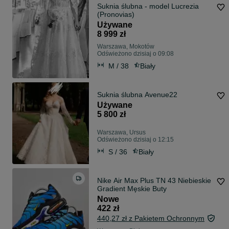
Suknia ślubna - model Lucrezia
(Pronovias)
Używane
8 999 zł
Warszawa, Mokotów
Odświeżono dzisiaj o 09:08
M / 38
Biały
Suknia ślubna Avenue22
Używane
5 800 zł
Warszawa, Ursus
Odświeżono dzisiaj o 12:15
S / 36
Biały
Nike Air Max Plus TN 43 Niebieskie
Gradient Męskie Buty
Nowe
422 zł
440,27 zł z Pakietem Ochronnym