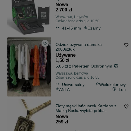
EU Dystrybucja
Nowe
2 700 zł
Warszawa, Ursynów
Odświeżono dzisiaj o 10:50
41-45 mm
Czarny
Odziez uzywana damska
2000sztuk
Używane
1,50 zł
5,05 zł z Pakietem Ochronnym
Warszawa, Bemowo
Odświeżono dzisiaj o 10:55
Uniwersalny
Wielokolorowy
ANTA
Len
Złoty męski łańcuszek Kardano z
Matką Boską•wybita próba
pozłacany 585
Nowe
259 zł