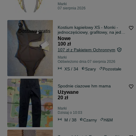
Marki
07 sierpnia 2026
Kostium kąpielowy XS - Monki -
Dostawa gratis
jednoczęściowy, grafitowy, na jedno
ramię
Nowe
100 zł
107 zł z Pakietem Ochronnym
Marki
Odświeżono dnia 07 sierpnia 2026
XS / 34
Szary
Pozostałe
Spodnie ciazowe hm mama
Używane
20 zł
Marki
Dzisiaj o 10:03
M / 38
Czarny
H&M