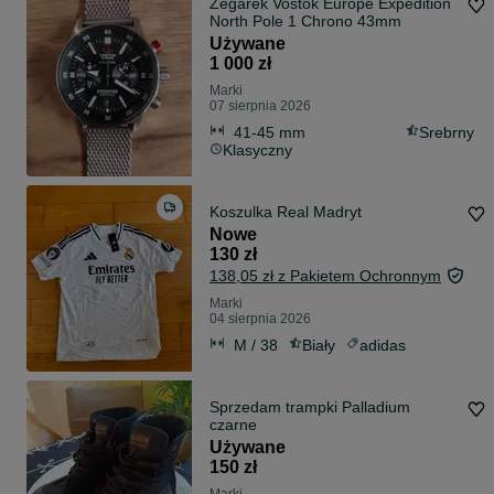
Zegarek Vostok Europe Expedition
North Pole 1 Chrono 43mm
Używane
1 000 zł
Marki
07 sierpnia 2026
41-45 mm
Srebrny
Klasyczny
Koszulka Real Madryt
Nowe
130 zł
138,05 zł z Pakietem Ochronnym
Marki
04 sierpnia 2026
M / 38
Biały
adidas
Sprzedam trampki Palladium
czarne
Używane
150 zł