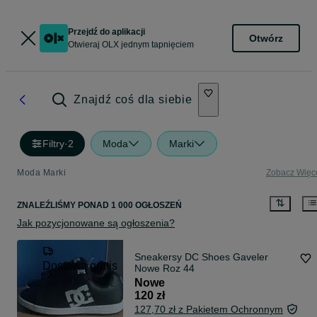
Przejdź do aplikacji
Otwórz
Otwieraj OLX jednym tapnięciem
Znajdź coś dla siebie
Filtry
·
2
Moda
Marki
Moda Marki
Zobacz Więc
ZNALEŹLIŚMY
PONAD
1 000 OGŁOSZEŃ
Jak pozycjonowane są ogłoszenia?
Sneakersy DC Shoes Gaveler
Dostawa gratis
Nowe Roz 44
Nowe
120 zł
127,70 zł z Pakietem Ochronnym