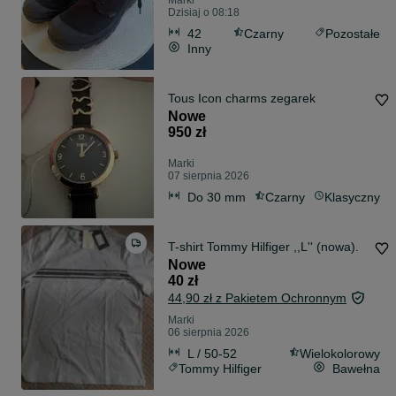
Marki
Dzisiaj o 08:18
42
Czarny
Pozostałe
Inny
Tous Icon charms zegarek
Nowe
950 zł
Marki
07 sierpnia 2026
Do 30 mm
Czarny
Klasyczny
T-shirt Tommy Hilfiger ,,L'' (nowa).
Nowe
40 zł
44,90 zł z Pakietem Ochronnym
Marki
06 sierpnia 2026
L / 50-52
Wielokolorowy
Tommy Hilfiger
Bawełna