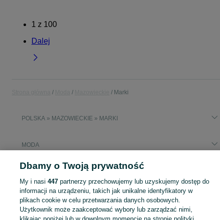
1
z
100
Dalej
Strona główna
Moda
Mazowieckie
Marki
POLSKA » MAZOWIECKIE » MARKI
MODA
Dbamy o Twoją prywatność
KATEGORIA
My i nasi
447
partnerzy przechowujemy lub uzyskujemy dostęp do
informacji na urządzeniu, takich jak unikalne identyfikatory w
Zobacz Więc
Moda Marki ▶️ Odzież, obuwie, torebki, akcesoria i biżuteria ✅ Nowe i używane w atrakcyjnych cenach ✌ Znajdź najlepsze ogłoszenia na OLX.pl!
plikach cookie w celu przetwarzania danych osobowych.
Użytkownik może zaakceptować wybory lub zarządzać nimi,
klikając poniżej lub w dowolnym momencie na stronie polityki