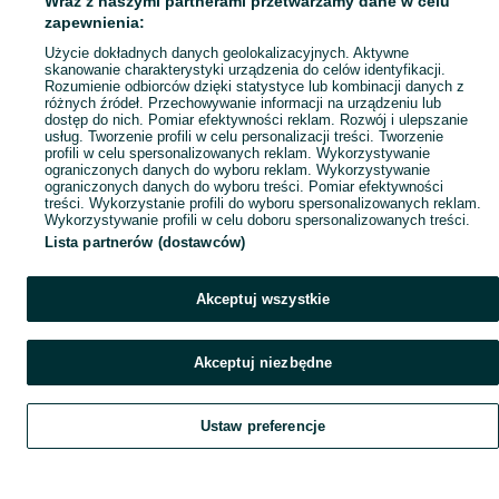
Wraz z naszymi partnerami przetwarzamy dane w celu
zapewnienia:
Użycie dokładnych danych geolokalizacyjnych. Aktywne
skanowanie charakterystyki urządzenia do celów identyfikacji.
Rozumienie odbiorców dzięki statystyce lub kombinacji danych z
różnych źródeł. Przechowywanie informacji na urządzeniu lub
dostęp do nich. Pomiar efektywności reklam. Rozwój i ulepszanie
usług. Tworzenie profili w celu personalizacji treści. Tworzenie
profili w celu spersonalizowanych reklam. Wykorzystywanie
ograniczonych danych do wyboru reklam. Wykorzystywanie
ograniczonych danych do wyboru treści. Pomiar efektywności
treści. Wykorzystanie profili do wyboru spersonalizowanych reklam.
Wykorzystywanie profili w celu doboru spersonalizowanych treści.
Lista partnerów (dostawców)
Akceptuj wszystkie
Akceptuj niezbędne
Ustaw preferencje
Szukaj
Home
Home
Home
Home
Obserwujesz
Favorite
Favorite
Favorite
Favorite
Dodaj
List it
List it
List it
List it
Chat
Chat
Chat
Chat
Czat
My OLX
My OLX
My OLX
My OLX
Konto