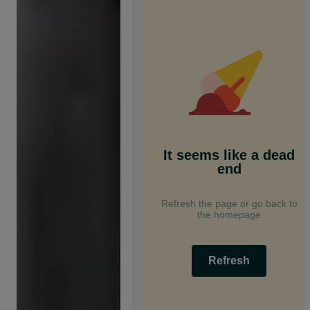
It seems like a dead
end
Refresh the page or go back to
the homepage
Refresh