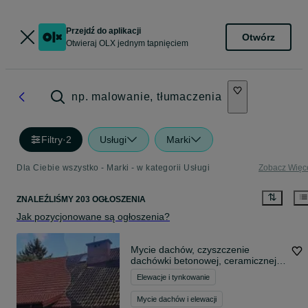
Przejdź do aplikacji
Otwórz
Otwieraj OLX jednym tapnięciem
np. malowanie, tłumaczenia
Filtry
·
2
Usługi
Marki
Dla Ciebie wszystko - Marki - w kategorii Usługi
Zobacz Więc
ZNALEŹLIŚMY 203 OGŁOSZENIA
Jak pozycjonowane są ogłoszenia?
Mycie dachów, czyszczenie
dachówki betonowej, ceramicznej,
mycie/ malowanie elewacji
Elewacje i tynkowanie
Mycie dachów i elewacji