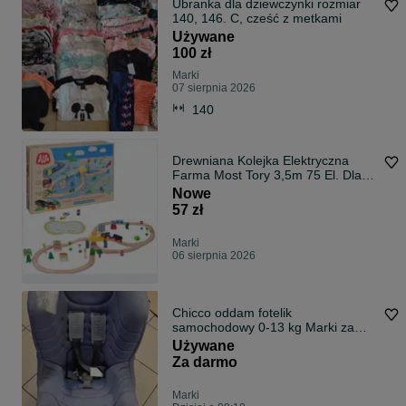
Ubranka dla dziewczynki rozmiar
140, 146. C, cześć z metkami
Używane
100 zł
Marki
07 sierpnia 2026
140
Drewniana Kolejka Elektryczna
Farma Most Tory 3,5m 75 El. Dla
Dzieci Elefun
Nowe
57 zł
Marki
06 sierpnia 2026
Chicco oddam fotelik
samochodowy 0-13 kg Marki za
darmo do końca niedzieli ...
Używane
Za darmo
Marki