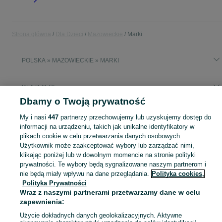
Strona główna
Dla Dzieci
Mazowieckie
Marki
POLSKA » MAZOWIECKIE » MARKI
DLA DZIECI
Dbamy o Twoją prywatność
KATEGORIA
My i nasi
447
partnerzy przechowujemy lub uzyskujemy dostęp do
informacji na urządzeniu, takich jak unikalne identyfikatory w
plikach cookie w celu przetwarzania danych osobowych.
Zakupy dla Twojej pociechy mogą być dziecinnie proste! Znajdź to, czego potrzebujesz w kategorii Dla Dzieci na OLX - Marki i okolice!
Zobacz Więc
Użytkownik może zaakceptować wybory lub zarządzać nimi,
klikając poniżej lub w dowolnym momencie na stronie polityki
Mapa kategorii
prywatności. Te wybory będą sygnalizowane naszym partnerom i
nie będą miały wpływu na dane przeglądania.
Polityka cookies,
Mapa miejscowości
Polityka Prywatności
Mapa ministron
Wraz z naszymi partnerami przetwarzamy dane w celu
Popularne wyszukiwania
zapewnienia:
Użycie dokładnych danych geolokalizacyjnych. Aktywne