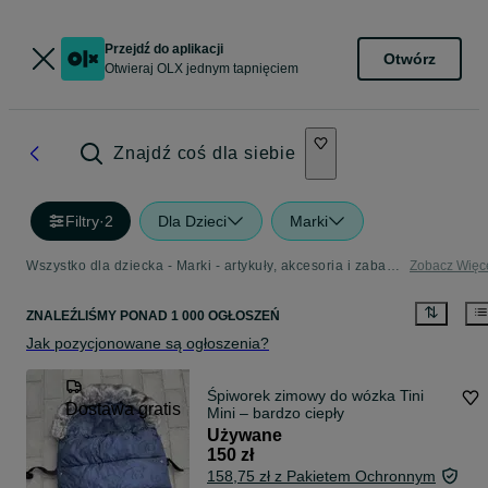
Przejdź do aplikacji
Otwórz
Otwieraj OLX jednym tapnięciem
Znajdź coś dla siebie
Filtry
·
2
Dla Dzieci
Marki
Wszystko dla dziecka - Marki - artykuły, akcesoria i zabawki dla dzieci w Twojej okolicy
Zobacz Więc
ZNALEŹLIŚMY
PONAD
1 000 OGŁOSZEŃ
Jak pozycjonowane są ogłoszenia?
Śpiworek zimowy do wózka Tini
Dostawa gratis
Mini – bardzo ciepły
Używane
150 zł
158,75 zł z Pakietem Ochronnym