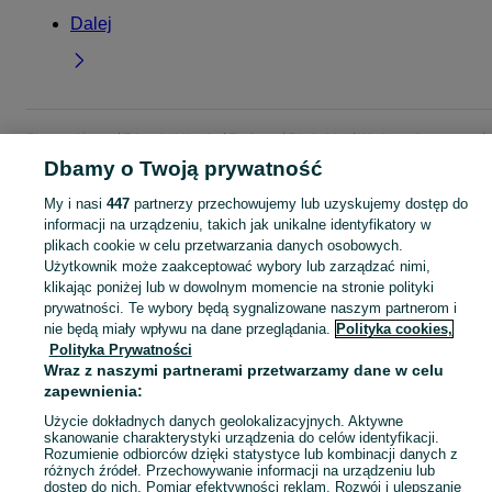
Dalej
Strona główna
Zdrowie i Uroda
Perfumy
Dla kobiet
Wody perfumowane
Wody perfumowane - Mazowieckie
Wody perfumowane - Piaseczno
Dbamy o Twoją prywatność
My i nasi
447
partnerzy przechowujemy lub uzyskujemy dostęp do
KATEGORIA
informacji na urządzeniu, takich jak unikalne identyfikatory w
plikach cookie w celu przetwarzania danych osobowych.
Użytkownik może zaakceptować wybory lub zarządzać nimi,
Zobacz Więc
Sprzedaż wód perfumowanych damskich Piaseczno ▶️ Trwałe zapachy znanych marek ✅ Nowe i używane w atrakcyjnych cenach ☝ Sprawdź oferty na OLX.pl!
klikając poniżej lub w dowolnym momencie na stronie polityki
prywatności. Te wybory będą sygnalizowane naszym partnerom i
nie będą miały wpływu na dane przeglądania.
Polityka cookies,
Mapa kategorii
Polityka Prywatności
Mapa miejscowości
Wraz z naszymi partnerami przetwarzamy dane w celu
Mapa ministron
zapewnienia:
Popularne wyszukiwania
Użycie dokładnych danych geolokalizacyjnych. Aktywne
skanowanie charakterystyki urządzenia do celów identyfikacji.
Rozumienie odbiorców dzięki statystyce lub kombinacji danych z
różnych źródeł. Przechowywanie informacji na urządzeniu lub
dostęp do nich. Pomiar efektywności reklam. Rozwój i ulepszanie