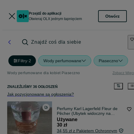
Przejdź do aplikacji
Otwórz
Otwieraj OLX jednym tapnięciem
Znajdź coś dla siebie
Filtry
·
2
Wody perfumowane
Piaseczno
Wody perfumowane dla kobiet Piaseczno
Zobacz Więc
ZNALEŹLIŚMY 36 OGŁOSZEŃ
Jak pozycjonowane są ogłoszenia?
Perfumy Karl Lagerfeld Fleur de
Pêcher (Ubytek widoczny na
zdjęciu)
Używane
30 zł
34,55 zł z Pakietem Ochronnym