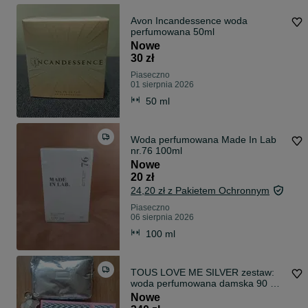
Avon Incandessence woda
perfumowana 50ml
Nowe
30 zł
Piaseczno
01 sierpnia 2026
50 ml
Woda perfumowana Made In Lab
nr.76 100ml
Nowe
20 zł
24,20 zł z Pakietem Ochronnym
Piaseczno
06 sierpnia 2026
100 ml
TOUS LOVE ME SILVER zestaw:
woda perfumowana damska 90 ml
+ kosmetyczka
Nowe