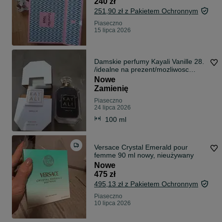
240 zł
251,90 zł z Pakietem Ochronnym
Piaseczno
15 lipca 2026
Damskie perfumy Kayali Vanille 28.
/idealne na prezent/mozliwosc
zamiany/POLECAM
Nowe
Zamienię
Piaseczno
24 lipca 2026
100 ml
Versace Crystal Emerald pour
femme 90 ml nowy, nieużywany
Nowe
475 zł
495,13 zł z Pakietem Ochronnym
Piaseczno
10 lipca 2026