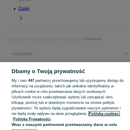
Dalej
Strona główna
Oddam za darmo
Mazowieckie
Piaseczno
KATEGORIA
Popularne wyszukiwania
Dbamy o Twoją prywatność
stol
mebli
kresla
meble
mebel
kwiat
szafka
szafa
My i nasi
447
partnerzy przechowujemy lub uzyskujemy dostęp do
Zobacz Więcej
informacji na urządzeniu, takich jak unikalne identyfikatory w
plikach cookie w celu przetwarzania danych osobowych.
Użytkownik może zaakceptować wybory lub zarządzać nimi,
Masz coś, czego już nie potrzebujesz? Wejdź na OLX, dodaj ofertę w kategorii Oddam za darmo i oddaj swój przedmiot za darmo! - Piaseczno i okolice!
Zobacz Więc
klikając poniżej lub w dowolnym momencie na stronie polityki
prywatności. Te wybory będą sygnalizowane naszym partnerom i
Mapa kategorii
nie będą miały wpływu na dane przeglądania.
Polityka cookies,
Polityka Prywatności
Mapa miejscowości
Wraz z naszymi partnerami przetwarzamy dane w celu
Mapa ministron