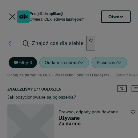
Przejdź do aplikacji
Otwórz
Otwieraj OLX jednym tapnięciem
Znajdź coś dla siebie
Filtry
·
3
Oddam za darmo
Piaseczno
Oddaj za darmo na OLX - Piaseczno i okolice! Dodaj ofertę w kategorii Oddam za Darmo
Zobacz Więc
ZNALEŹLIŚMY 177 OGŁOSZEŃ
Jak pozycjonowane są ogłoszenia?
Drewno, odpady pobudowlane
Używane
Za darmo