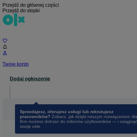
Przejdź do głównej części
Przejdź do stopki
Czat
Twoje konto
Dodaj ogłoszenie
Dla biznesu
opens in a new tab
Sprzedajesz, oferujesz usługi lub rekrutujesz
pracowników?
Zobacz, jak dzięki naszym rozwiązaniom dl
firm możesz dotrzeć do milionów użytkowników — i osiągną
swoje cele.