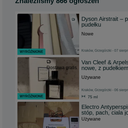
Znaleźliśmy 866 ogłoszeń
Dyson Airstrait –
pudełku
Nowe
Kraków, Grzegórzki - 07 sierp
WYRÓŻNIONE
Van Cleef & Arpel
nowe, z pudełkie
Dostawa gratis
Używane
Kraków, Grzegórzki - 06 sierp
WYRÓŻNIONE
75 ml
Electro Antyperspi
stóp, pach, ciala 
Używane