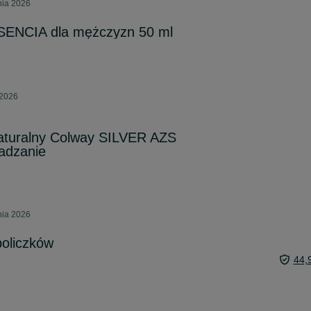
nia 2026
SENCIA dla mężczyzn 50 ml
 2026
aturalny Colway SILVER AZS
adzanie
nia 2026
policzków
44,