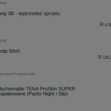
 2026
ang 3B - wyprzedaż sprzętu
4 9
 2026
d edp 50ml
726,
ono dnia 07 sierpnia 2026
eluchomajtki TENA ProSkin SUPER
apakowane (Pants Night i Slip)