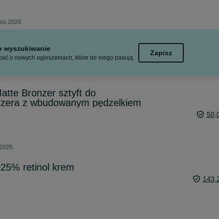
nia 2026
to wyszukiwanie
Zapisz
ać o nowych ogłoszeniach, które do niego pasują.
atte Bronzer sztyft do
nzera z wbudowanym pędzelkiem
50,
 2026
.025% retinol krem
143,