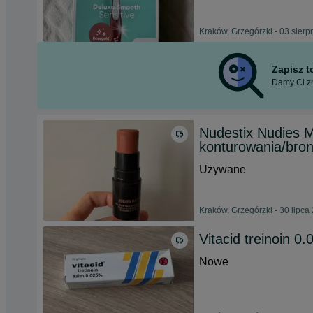
Kraków, Grzegórzki - 03 sierp
Zapisz 
Damy Ci zn
Nudestix Nudies M
konturowania/bro
Używane
Kraków, Grzegórzki - 30 lipca
Vitacid treinoin 0
Nowe