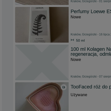
Kraków, Grzegórzki - 01 sierp
Perfumy Loewe E
Nowe
Kraków, Grzegórzki - 16 lipca
50 ml
100 ml Kolagen N
regeneracja, odmł
Nowe
Kraków, Grzegórzki - 07 sierp
TooFaced róż do 
Używane