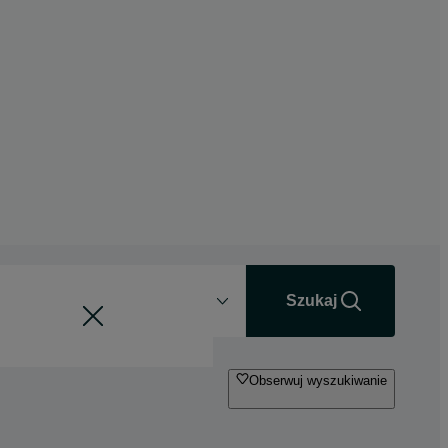
Odległość
+0 km
Szukaj
Obserwuj wyszukiwanie