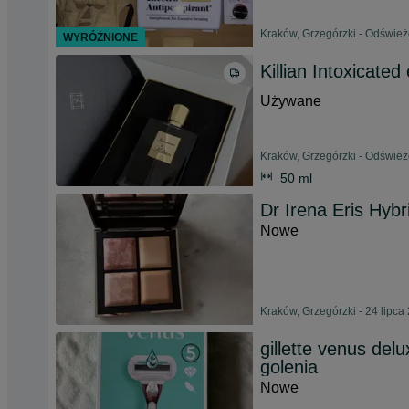
Kraków, Grzegórzki - Odśwież
WYRÓŻNIONE
Killian Intoxicate
Używane
Kraków, Grzegórzki - Odśwież
50 ml
Dr Irena Eris Hyb
Nowe
Kraków, Grzegórzki - 24 lipca
gillette venus de
golenia
Nowe