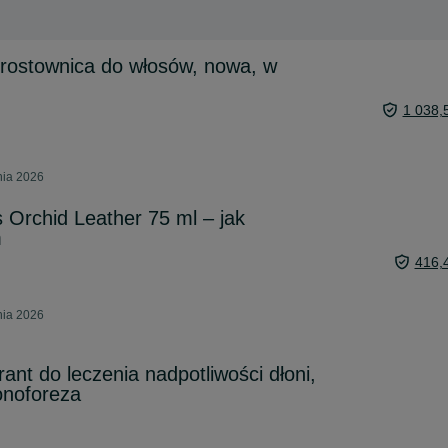
 prostownica do włosów, nowa, w
1 038,
nia 2026
s Orchid Leather 75 ml – jak
m
416,
nia 2026
rant do leczenia nadpotliwości dłoni,
jonoforeza