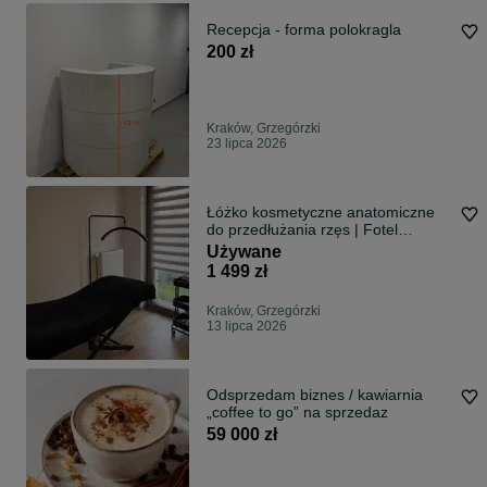
Recepcja - forma polokragla
200 zł
Kraków, Grzegórzki
23 lipca 2026
Łóżko kosmetyczne anatomiczne
do przedłużania rzęs | Fotel
kosmetyczny
Używane
1 499 zł
Kraków, Grzegórzki
13 lipca 2026
Odsprzedam biznes / kawiarnia
„coffee to go” na sprzedaz
59 000 zł