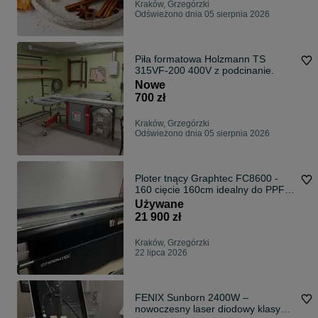
Kraków, Grzegórzki
Odświeżono dnia 05 sierpnia 2026
Piła formatowa Holzmann TS
315VF-200 400V z podcinanie.
Nowe
700 zł
Kraków, Grzegórzki
Odświeżono dnia 05 sierpnia 2026
Ploter tnący Graphtec FC8600 -
160 cięcie 160cm idealny do PPF
2020rok jak nowy
Używane
21 900 zł
Kraków, Grzegórzki
22 lipca 2026
FENIX Sunborn 2400W –
nowoczesny laser diodowy klasy