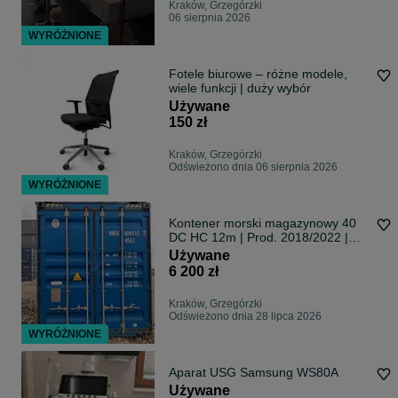
Kraków, Grzegórzki
06 sierpnia 2026
WYRÓŻNIONE
Fotele biurowe – różne modele,
wiele funkcji | duży wybór
Używane
150 zł
Kraków, Grzegórzki
Odświeżono dnia 06 sierpnia 2026
WYRÓŻNIONE
Kontener morski magazynowy 40
DC HC 12m | Prod. 2018/2022 |
Jak nowy!
Używane
6 200 zł
Kraków, Grzegórzki
Odświeżono dnia 28 lipca 2026
WYRÓŻNIONE
Aparat USG Samsung WS80A
Używane