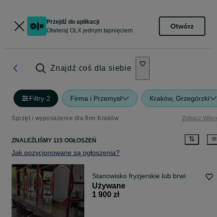
Przejdź do aplikacji
Otwórz
Otwieraj OLX jednym tapnięciem
Znajdź coś dla siebie
Filtry
·
2
Firma i Przemysł
Kraków, Grzegórzki
Sprzęt i wyposażenie dla firm Kraków
Zobacz Więc
ZNALEŹLIŚMY 115 OGŁOSZEŃ
Jak pozycjonowane są ogłoszenia?
Stanowisko fryzjerskie lub brwi
Używane
1 900 zł