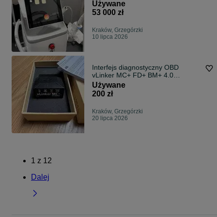
premium + fotel gratis
Używane
53 000 zł
Kraków, Grzegórzki
10 lipca 2026
Interfejs diagnostyczny OBD
vLinker MC+ FD+ BM+ 4.0
Bluetooth BT Vgate
Używane
200 zł
Kraków, Grzegórzki
20 lipca 2026
1
z
12
Dalej