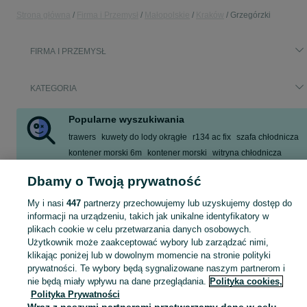
Strona główna
Firma i Przemysł
Małopolskie
Kraków
Grzegórzki
FIRMA I PRZEMYSŁ
KATEGORIA
Popularne wyszukiwania
trawers
kuwety do lody okrągłe
r134 ac fix
szafa chłodnicza
kontener morski 6m
kontener morski
witryna chłodnicza
belka poprzeczna regał
Dbamy o Twoją prywatność
Zobacz Więcej
My i nasi
447
partnerzy przechowujemy lub uzyskujemy dostęp do
informacji na urządzeniu, takich jak unikalne identyfikatory w
Zobacz Więc
Sprzedaż sprzętu i wyposażenia dla firm Kraków ▶️ maszyny, biuro i inne ✅ Nowe i używane w atrakcyjnych cenach ✌ Sprawdź oferty na OLX.pl!
plikach cookie w celu przetwarzania danych osobowych.
Użytkownik może zaakceptować wybory lub zarządzać nimi,
klikając poniżej lub w dowolnym momencie na stronie polityki
Mapa kategorii
prywatności. Te wybory będą sygnalizowane naszym partnerom i
Mapa miejscowości
nie będą miały wpływu na dane przeglądania.
Polityka cookies,
Polityka Prywatności
Mapa ministron