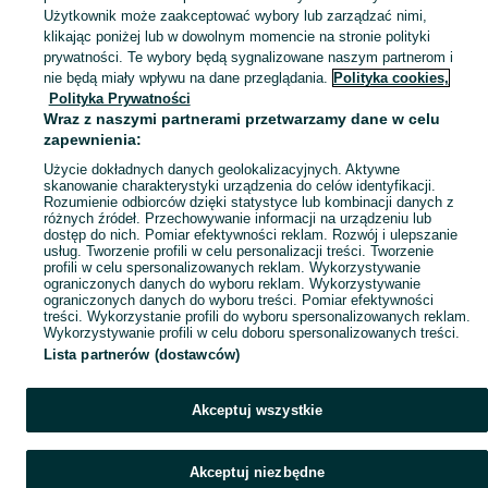
Sklepy i magazyny
Użytkownik może zaakceptować wybory lub zarządzać nimi,
klikając poniżej lub w dowolnym momencie na stronie polityki
prywatności. Te wybory będą sygnalizowane naszym partnerom i
wózek sklepowy
nie będą miały wpływu na dane przeglądania.
Polityka cookies,
szafki szkolne
Polityka Prywatności
drzwi
Wraz z naszymi partnerami przetwarzamy dane w celu
zapewnienia:
Użycie dokładnych danych geolokalizacyjnych. Aktywne
skanowanie charakterystyki urządzenia do celów identyfikacji.
Kontenery
Rozumienie odbiorców dzięki statystyce lub kombinacji danych z
różnych źródeł. Przechowywanie informacji na urządzeniu lub
dostęp do nich. Pomiar efektywności reklam. Rozwój i ulepszanie
ekontener
usług. Tworzenie profili w celu personalizacji treści. Tworzenie
profili w celu spersonalizowanych reklam. Wykorzystywanie
ograniczonych danych do wyboru reklam. Wykorzystywanie
ograniczonych danych do wyboru treści. Pomiar efektywności
treści. Wykorzystanie profili do wyboru spersonalizowanych reklam.
Gastronomia
Wykorzystywanie profili w celu doboru spersonalizowanych treści.
Lista partnerów (dostawców)
zlew gastronomiczny
stół nierdzewny 120x 70
Akceptuj wszystkie
stół nierdzewny
Akceptuj niezbędne