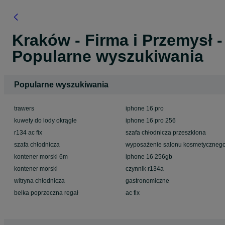
Kraków - Firma i Przemysł -
Popularne wyszukiwania
Popularne wyszukiwania
trawers
iphone 16 pro
kuwety do lody okrągłe
iphone 16 pro 256
r134 ac fix
szafa chłodnicza przeszklona
szafa chłodnicza
wyposażenie salonu kosmetyczneg
kontener morski 6m
iphone 16 256gb
kontener morski
czynnik r134a
witryna chłodnicza
gastronomiczne
belka poprzeczna regał
ac fix