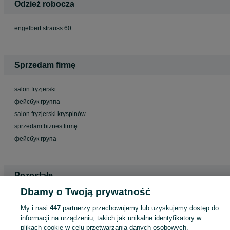
Odzież robocza
engelbert strauss 60
Sprzedam firmę
salon fryzjerski
фейсбук группа
salon fryzjerski kryspinów
sprzedam biznes firmę
фейсбук група
Pozostałe
Dbamy o Twoją prywatność
palety ze zwrotami
My i nasi
447
partnerzy przechowujemy lub uzyskujemy dostęp do
informacji na urządzeniu, takich jak unikalne identyfikatory w
plikach cookie w celu przetwarzania danych osobowych.