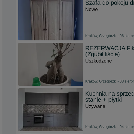
Szafa do pokoju 
Nowe
Kraków, Grzegórzki - 06 sierp
REZERWACJA Fiku
(Zgubił liście)
Uszkodzone
Kraków, Grzegórzki - 08 sierp
Kuchnia na sprze
stanie + płytki
Używane
Kraków, Grzegórzki - 04 sierp